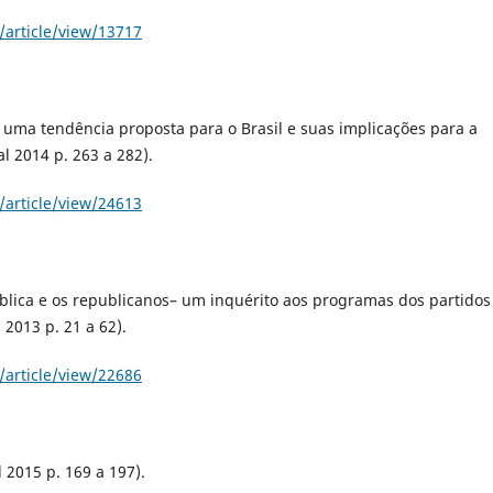
/article/view/13717
 uma tendência proposta para o Brasil e suas implicações para a
l 2014 p. 263 a 282).
/article/view/24613
ública e os republicanos– um inquérito aos programas dos partidos
 2013 p. 21 a 62).
/article/view/22686
l 2015 p. 169 a 197).