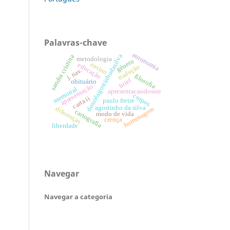
Palavras-chave
autonomia
dossiêagostinhodasilva
sandra cristina
metodologia
gênero
ensino
educação
tradução
j. nav.
filosofia
brief
obituário
apresentação
memorial
apresentacaodossie
corpos
carta ii
paulo freire
agostinho da silva
diferenças
homenagem
cartografia
modo de vida
crença
liberdade
Navegar
Navegar a categoria