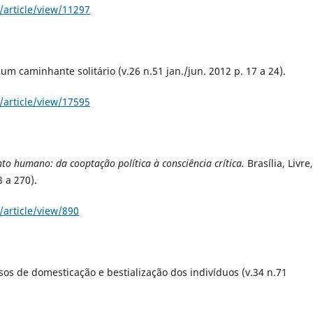
/article/view/11297
m caminhante solitário (v.26 n.51 jan./jun. 2012 p. 17 a 24).
/article/view/17595
to humano: da cooptação política à consciência crítica.
Brasília, Livre,
3 a 270).
/article/view/890
sos de domesticação e bestialização dos indivíduos (v.34 n.71