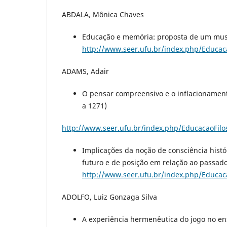
ABDALA, Mônica Chaves
Educação e memória: proposta de um museu 
http://www.seer.ufu.br/index.php/Educaca
ADAMS, Adair
O pensar compreensivo e o inflacionamento
a 1271)
http://www.seer.ufu.br/index.php/EducacaoFilos
Implicações da noção de consciência hist
futuro e de posição em relação ao passado
http://www.seer.ufu.br/index.php/Educaca
ADOLFO, Luiz Gonzaga Silva
A experiência hermenêutica do jogo no ensi