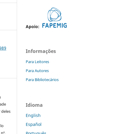
Apoio:
1989
Informações
Para Leitores
Para Autores
Para Bibliotecários
s
dade
Idioma
 deles
English
Español
ulo
 nº,
Português