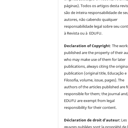
páginas). Todos os artigos desta revi
são de inteira responsabilidade de se
autores, não cabendo qualquer
responsabilidade legal sobre seu con
à Revista ou à EDUFU.
Declaration of Copyright
: The work
published are the property of their au
who may make use of them for later
publications, always citing the origina
publication (original title, Educação e
Filosofia, volume, issue, pages). The
authors of the articles published are f
responsible for them; the journal and
EDUFU are exempt from legal
responsibility for their content.
Déclaration de droit d’auteur:
Les
œuvres publiées sont la propriété de 