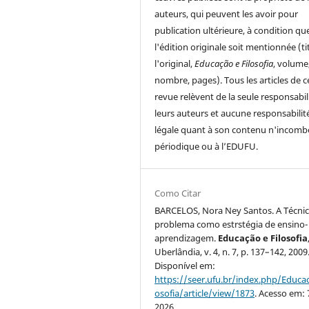
auteurs, qui peuvent les avoir pour
publication ultérieure, à condition qu
l'édition originale soit mentionnée (ti
l'original,
Educação e Filosofia
, volume
nombre, pages). Tous les articles de c
revue relèvent de la seule responsabil
leurs auteurs et aucune responsabilit
légale quant à son contenu n'incomb
périodique ou à l’EDUFU.
Como Citar
BARCELOS, Nora Ney Santos. A Técnic
problema como estrstégia de ensino-
aprendizagem.
Educação e Filosofia
Uberlândia, v. 4, n. 7, p. 137–142, 2009
Disponível em:
https://seer.ufu.br/index.php/Educac
osofia/article/view/1873
. Acesso em: 
2026.