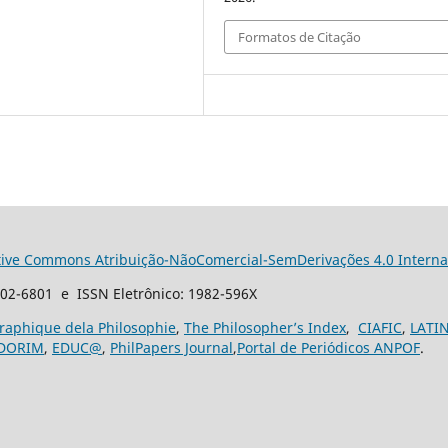
Formatos de Citação
tive Commons Atribuição-NãoComercial-SemDerivações 4.0 Interna
102-6801 e ISSN Eletrônico: 1982-596X
graphique dela Philosophie
,
The Philosopher’s Index
,
CIAFIC
,
LATI
DORIM
,
EDUC@
,
PhilPapers Journal
,
Portal de Periódicos ANPOF
.