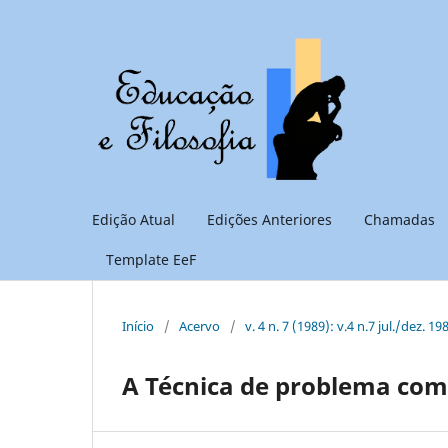
Edição Atual
Edições Anteriores
Chamadas
Template EeF
Início
/
Acervo
/
v. 4 n. 7 (1989): v.4 n.7 jul./dez. 19
A Técnica de problema com