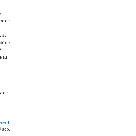
e
tre de
,
ette
ité de
é
e au
a de
,
.
aoFil
7 ago.