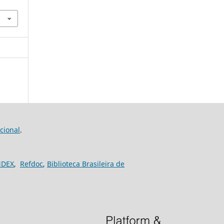
cional
.
NDEX
,
Refdoc
,
Biblioteca Brasileira de