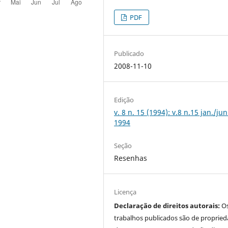
PDF
Publicado
2008-11-10
Edição
v. 8 n. 15 (1994): v.8 n.15 jan./jun
1994
Seção
Resenhas
Licença
Declaração de direitos autorais:
O
trabalhos publicados são de proprie