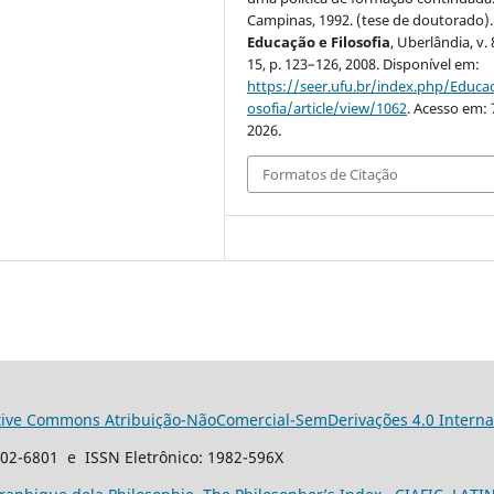
Campinas, 1992. (tese de doutorado).
Educação e Filosofia
, Uberlândia, v. 
15, p. 123–126, 2008. Disponível em:
https://seer.ufu.br/index.php/Educac
osofia/article/view/1062
. Acesso em: 
2026.
Formatos de Citação
tive Commons Atribuição-NãoComercial-SemDerivações 4.0 Interna
102-6801 e ISSN Eletrônico: 1982-596X