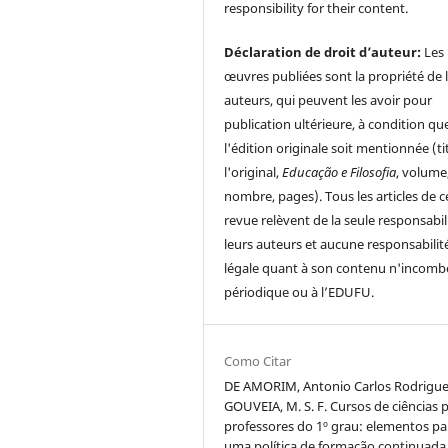
responsibility for their content.
Déclaration de droit d’auteur:
Les
œuvres publiées sont la propriété de 
auteurs, qui peuvent les avoir pour
publication ultérieure, à condition qu
l'édition originale soit mentionnée (ti
l'original,
Educação e Filosofia
, volume
nombre, pages). Tous les articles de c
revue relèvent de la seule responsabil
leurs auteurs et aucune responsabilit
légale quant à son contenu n'incomb
périodique ou à l’EDUFU.
Como Citar
DE AMORIM, Antonio Carlos Rodrigue
GOUVEIA, M. S. F. Cursos de ciências 
professores do 1º grau: elementos pa
uma política de formação continuada