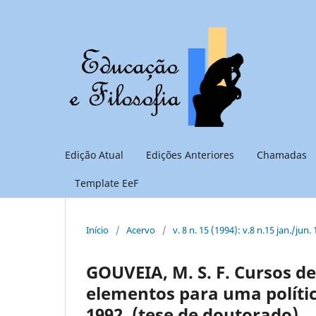
Edição Atual
Edições Anteriores
Chamadas
Template EeF
Início
/
Acervo
/
v. 8 n. 15 (1994): v.8 n.15 jan./jun.
GOUVEIA, M. S. F. Cursos de
elementos para uma políti
1992. (tese de doutorado)