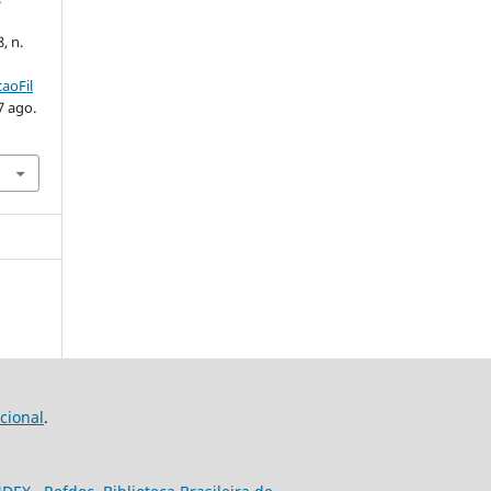
8, n.
aoFil
7 ago.
cional
.