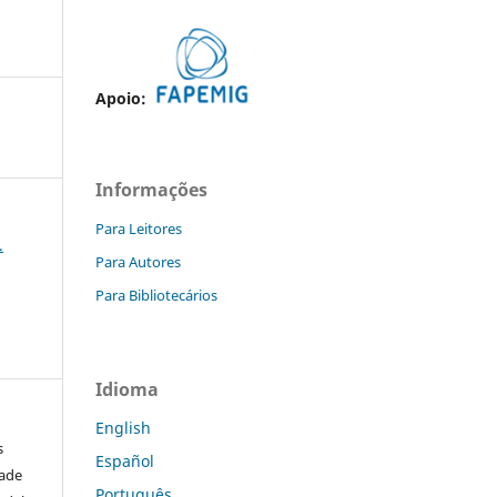
Apoio:
Informações
Para Leitores
.
Para Autores
Para Bibliotecários
Idioma
English
s
Español
dade
Português