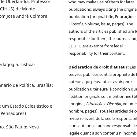
de Uberlândia. Professor
who may make use of them for later
ACIHUS) de Monte
publications, always citing the origina
Dom José André Coimbra
publication (original title, Educação e
Filosofia, volume, issue, pages). The
authors of the articles published are f
responsible for them; the journal and
EDUFU are exempt from legal
responsibility for their content.
dagogia. Lisboa-
Déclaration de droit d’auteur:
Les
œuvres publiées sont la propriété de 
auteurs, qui peuvent les avoir pour
rio de Política. Brasília:
publication ultérieure, à condition qu
l'édition originale soit mentionnée (ti
l'original,
Educação e Filosofia
, volume
 um Estado Eclesiástico e
nombre, pages). Tous les articles de c
s Pensadores)
revue relèvent de la seule responsabil
leurs auteurs et aucune responsabilit
o. São Paulo: Nova
légale quant à son contenu n'incomb