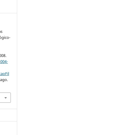
as
ógico-
008.
004-
aoFil
 ago.