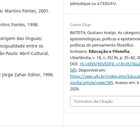
périodique ou à l’EDUFU.
o: Martins Fontes, 2001.
artins Fontes, 1998.
Como Citar
BATISTA, Gustavo Araújo. As categori
 origem das línguas;
epistemológicas, polítcas e epistemol
políticas do pensamento filosófico
esigualdade entre os
lockeano.
Educação e Filosofia
,
o Paulo: Abril Cultural,
Uberlândia, v. 18, n. 35/36, p. 35–82, 2
DOI:
10.14393/REVEDFIL.v18n35/36a2
585
. Disponível em:
: Jorge Zahar Editor, 1996.
https://seer.ufu.br/index.php/Educac
osofia/article/view/585
. Acesso em: 6
2026.
Formatos de Citação