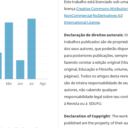
Este trabalho está licenciado sob um
licença
Creative Commons Attribution
NonCommercial-NoDerivatives 4.0
International License
.
Declaração de direitos autorais:
O
trabalhos publicados são de proprie
dos seus autores, que poderão dispor
para posteriores publicações, sempre
fazendo constar a edição original (tít
original, Educação e Filosofia, volume,
páginas). Todos os artigos desta revi
são de inteira responsabilidade de se
autores, não cabendo qualquer
responsabilidade legal sobre seu con
à Revista ou à EDUFU.
Declaration of Copyright
: The work
published are the property of their au