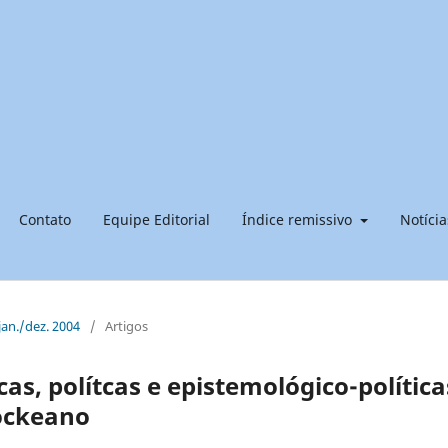
Contato
Equipe Editorial
Índice remissivo
Notícia
 jan./dez. 2004
/
Artigos
as, polítcas e epistemológico-política
lockeano