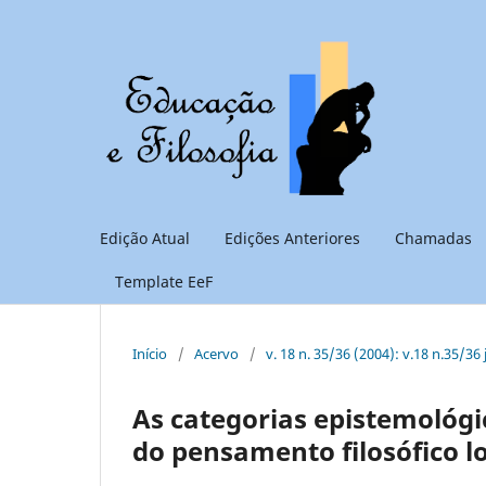
Edição Atual
Edições Anteriores
Chamadas
Template EeF
Início
/
Acervo
/
v. 18 n. 35/36 (2004): v.18 n.35/36
As categorias epistemológic
do pensamento filosófico 