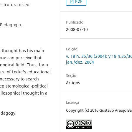
PDF
estrutura o seu
Publicado
; Pedagogia.
2008-07-10
Edição
l thought has his main
v. 18 n. 35/36 (2004): v.18 n.35/3
one can perceive that
jan./dez. 2004
gical field. Thus, for a
re of Locke's educational
Seção
 necessary to search
Artigos
epistemological-political
ilosophical thought in a
Licença
Copyright (c) 2016 Gustavo Araújo Ba
edagogy.