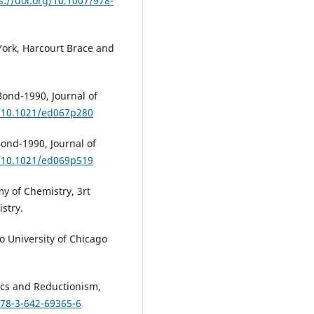
s://doi.org/10.1007/978-
York, Harcourt Brace and
Bond-1990, Journal of
g/10.1021/ed067p280
ond-1990, Journal of
g/10.1021/ed069p519
y of Chemistry, 3rt
stry.
 University of Chicago
cs and Reductionism,
978-3-642-69365-6