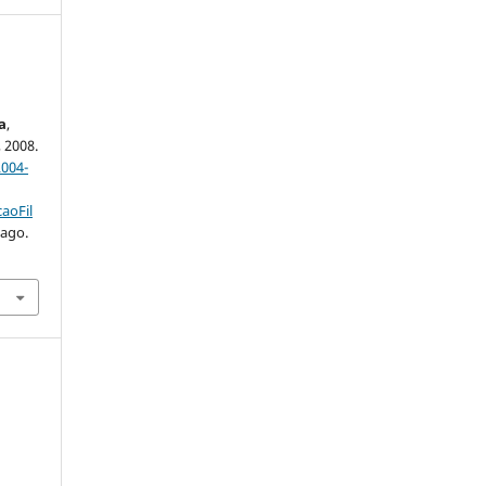
a
,
, 2008.
004-
aoFil
 ago.