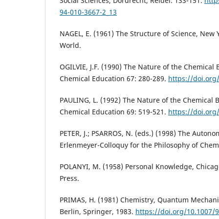
Social Sciences, Dordrecht, Reidel: 133-151.
http
94-010-3667-2_13
NAGEL, E. (1961) The Structure of Science, New 
World.
OGILVIE, J.F. (1990) The Nature of the Chemical 
Chemical Education 67: 280-289.
https://doi.or
PAULING, L. (1992) The Nature of the Chemical B
Chemical Education 69: 519-521.
https://doi.or
PETER, J.; PSARROS, N. (eds.) (1998) The Autonom
Erlenmeyer-Colloquy for the Philosophy of Chemi
POLANYI, M. (1958) Personal Knowledge, Chicago
Press.
PRIMAS, H. (1981) Chemistry, Quantum Mechani
Berlin, Springer, 1983.
https://doi.org/10.1007/