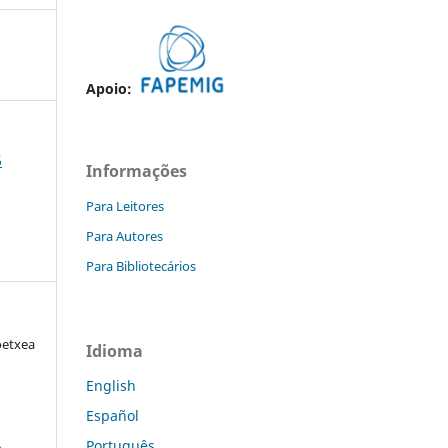
Apoio:
6
Informações
Para Leitores
Para Autores
Para Bibliotecários
oetxea
Idioma
English
Español
a
Português