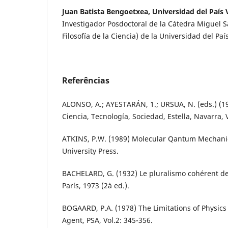
Juan Batista Bengoetxea, Universidad del País
Investigador Posdoctoral de la Cátedra Miguel 
Filosofía de la Ciencia) de la Universidad del Pa
Referências
ALONSO, A.; AYESTARÁN, 1.; URSUA, N. (eds.) (1
Ciencia, Tecnología, Sociedad, Estella, Navarra, 
ATKINS, P.W. (1989) Molecular Qantum Mechanic
University Press.
BACHELARD, G. (1932) Le pluralismo cohérent d
París, 1973 (2à ed.).
BOGAARD, P.A. (1978) The Limitations of Physic
Agent, PSA, Vol.2: 345-356.