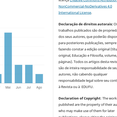
licença
Creative Commons Attribution
NonCommercial-NoDerivatives 4.0
International License
.
Declaração de direitos autorais:
O
trabalhos publicados são de proprie
dos seus autores, que poderão dispor
para posteriores publicações, sempre
fazendo constar a edição original (tít
original, Educação e Filosofia, volume,
páginas). Todos os artigos desta revi
são de inteira responsabilidade de se
autores, não cabendo qualquer
responsabilidade legal sobre seu con
à Revista ou à EDUFU.
Declaration of Copyright
: The work
published are the property of their au
who may make use of them for later