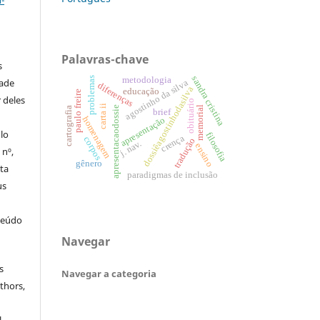
-
Palavras-chave
s
sandra cristina
problemas
metodologia
dade
agostinho da silva
diferenças
dossiêagostinhodasilva
educação
paulo freire
 deles
obituário
carta ii
apresentacaodossie
memorial
cartografia
brief
homenagem
apresentação
ulo
filosofia
crença
corpos
tradução
j. nav.
ensino
 nº,
gênero
sta
paradigmas de inclusão
us
teúdo
Navegar
s
Navegar a categoria
thors,