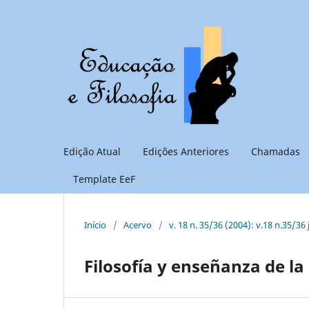
Edição Atual
Edições Anteriores
Chamadas
Template EeF
Início
/
Acervo
/
v. 18 n. 35/36 (2004): v.18 n.35/36
Filosofía y enseñanza de l