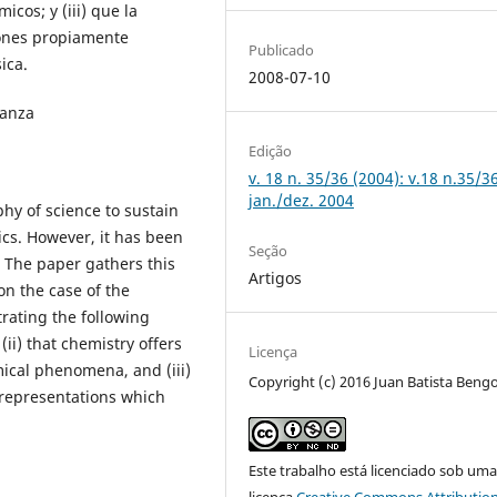
os; y (iii) que la
iones propiamente
Publicado
ica.
2008-07-10
ñanza
Edição
v. 18 n. 35/36 (2004): v.18 n.35/3
jan./dez. 2004
hy of science to sustain
ics. However, it has been
Seção
. The paper gathers this
Artigos
on the case of the
rating the following
 (ii) that chemistry offers
Licença
ical phenomena, and (iii)
Copyright (c) 2016 Juan Batista Beng
 representations which
Este trabalho está licenciado sob um