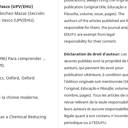
publications, always citing the origina
 Vasco (UPV/EHU)
publication (original title, Educação e
Sánchez-Mazas (Sección:
Filosofia, volume, issue, pages). The
ís Vasco (UPV/EHU).
authors of the articles published are f
responsible for them; the journal and
EDUFU are exempt from legal
responsibility for their content.
Déclaration de droit d’auteur:
Les
996) Para comprender ...
œuvres publiées sont la propriété de 
VD.
auteurs, qui peuvent les avoir pour
publication ultérieure, à condition qu
s, Oxford, Oxford
l'édition originale soit mentionnée (ti
l'original,
Educação e Filosofia
, volume
nombre, pages). Tous les articles de c
e la chimie moderne,
revue relèvent de la seule responsabil
leurs auteurs et aucune responsabilit
légale quant à son contenu n'incomb
s as a Chemical Reducing
périodique ou à l’EDUFU.