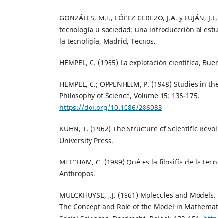
GONZÁLES, M.I., LÓPEZ CEREZO, J.A. y LUJÁN, J.L.
tecnología u sociedad: una introduccción al estud
la tecnoligía, Madrid, Tecnos.
HEMPEL, C. (1965) La explotación científica, Buen
HEMPEL, C.; OPPENHEIM, P. (1948) Studies in the
Philosophy of Science, Volume 15: 135-175.
https://doi.org/10.1086/286983
KUHN, T. (1962) The Structure of Scientific Revo
University Press.
MITCHAM, C. (1989) Qué es la filosifía de la tec
Anthropos.
MULCKHUYSE, J.J. (1961) Molecules and Models. F
The Concept and Role of the Model in Mathemat