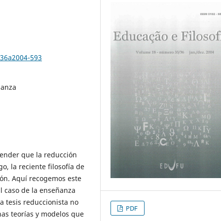
/36a2004-593
ñanza
efender que la reducción
o, la reciente filosofía de
ión. Aquí recogemos este
al caso de la enseñanza
la tesis reduccionista no
PDF
enas teorías y modelos que