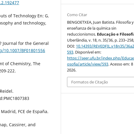
.2.192477
Como Citar
uts of Technology En: G.
BENGOETXEA, Juan Batista. Filosofía y
ilosophy and technology,
enseñanza de la química sin
reduccionismos.
Educação e Filosofi
Uberlândia, v. 18, n. 35/36, p. 233–258
 Journal for the General
DOI:
10.14393/REVEDFIL.v18n35/36a2
org/10.1007/BF01801556
593
. Disponível em:
https://seer.ufu.br/index.php/Educac
nt of Chemistry, The
osofia/article/view/593
. Acesso em: 8
2026.
 209-222.
Formatos de Citação
Reidel.
d:PMC1807383
, Madrid, FCE de España.
nap, Cassirer, and