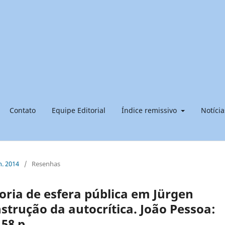
Contato
Equipe Editorial
Índice remissivo
Notícia
n. 2014
/
Resenhas
ria de esfera pública em Jürgen
trução da autocrítica. João Pessoa:
58 p.