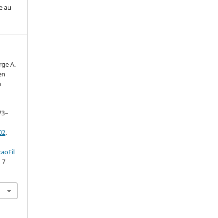
e au
ge A.
en
a
473–
02
.
aoFil
 7