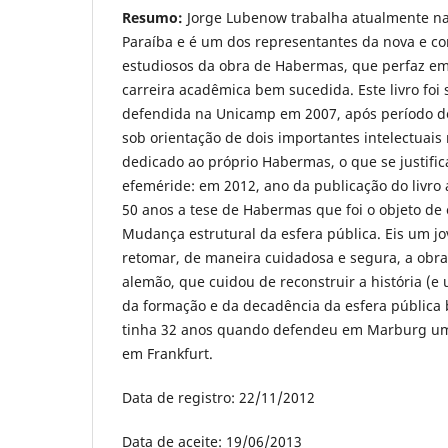
Resumo:
Jorge Lubenow trabalha atualmente na
Paraíba e é um dos representantes da nova e co
estudiosos da obra de Habermas, que perfaz 
carreira acadêmica bem sucedida. Este livro foi
defendida na Unicamp em 2007, após período d
sob orientação de dois importantes intelectuais n
dedicado ao próprio Habermas, o que se justific
efeméride: em 2012, ano da publicação do livro
50 anos a tese de Habermas que foi o objeto de
Mudança estrutural da esfera pública. Eis um jov
retomar, de maneira cuidadosa e segura, a obr
alemão, que cuidou de reconstruir a história (e
da formação e da decadência da esfera públic
tinha 32 anos quando defendeu em Marburg um
em Frankfurt.
Data de registro: 22/11/2012
Data de aceite: 19/06/2013