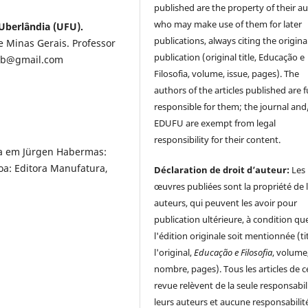
published are the property of their au
who may make use of them for later
Uberlândia (UFU).
publications, always citing the origina
e Minas Gerais. Professor
publication (original title, Educação e
oib@gmail.com
Filosofia, volume, issue, pages). The
authors of the articles published are f
responsible for them; the journal and
EDUFU are exempt from legal
responsibility for their content.
ca em Jürgen Habermas:
oa: Editora Manufatura,
Déclaration de droit d’auteur:
Les
œuvres publiées sont la propriété de 
auteurs, qui peuvent les avoir pour
publication ultérieure, à condition qu
l'édition originale soit mentionnée (ti
l'original,
Educação e Filosofia
, volume
nombre, pages). Tous les articles de c
revue relèvent de la seule responsabil
leurs auteurs et aucune responsabilit