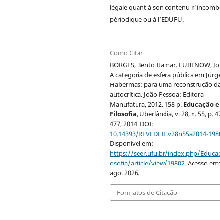
légale quant à son contenu n'incomb
périodique ou à l’EDUFU.
Como Citar
BORGES, Bento Itamar. LUBENOW, Jor
A categoria de esfera pública em Jürg
Habermas: para uma reconstrução d
autocrítica. João Pessoa: Editora
Manufatura, 2012. 158 p.
Educação e
Filosofia
, Uberlândia, v. 28, n. 55, p. 
477, 2014. DOI:
10.14393/REVEDFIL.v28n55a2014-198
Disponível em:
https://seer.ufu.br/index.php/Educac
osofia/article/view/19802
. Acesso em:
ago. 2026.
Formatos de Citação