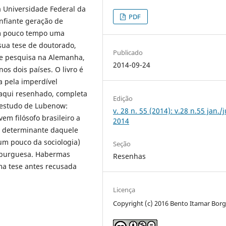
 Universidade Federal da
PDF
nfiante geração de
em pouco tempo uma
 sua tese de doutorado,
Publicado
e pesquisa na Alemanha,
2014-09-24
os dois países. O livro é
a pela imperdível
 aqui resenhado, completa
Edição
 estudo de Lubenow:
v. 28 n. 55 (2014): v.28 n.55 jan./
em filósofo brasileiro a
2014
a determinante daquele
 um pouco da sociologia)
Seção
a burguesa. Habermas
Resenhas
a tese antes recusada
Licença
Copyright (c) 2016 Bento Itamar Bor