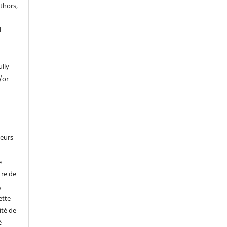
thors,
l
ully
/or
leurs
e
tre de
,
ette
ité de
é