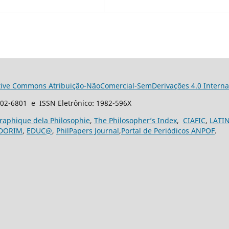
tive Commons Atribuição-NãoComercial-SemDerivações 4.0 Interna
102-6801 e ISSN Eletrônico: 1982-596X
graphique dela Philosophie
,
The Philosopher’s Index
,
CIAFIC
,
LATI
DORIM
,
EDUC@
,
PhilPapers Journal
,
Portal de Periódicos ANPOF
.