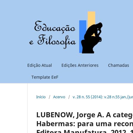
Edição Atual
Edições Anteriores
Chamadas
Template EeF
Início
/
Acervo
/
v. 28 n. 55 (2014): v.28 n.55 jan./ju
LUBENOW, Jorge A. A catego
Habermas: para uma recons
Editora Manufatura, 2012. 1