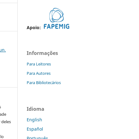
Apoio:
jun.
Informações
Para Leitores
Para Autores
Para Bibliotecários
s
Idioma
dade
English
 deles
Español
ulo
Português