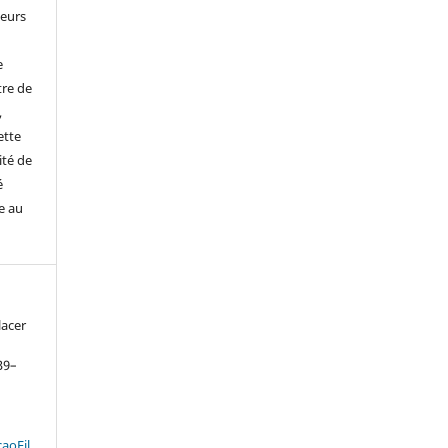
leurs
e
tre de
,
ette
ité de
é
e au
lacer
139–
.
aoFil