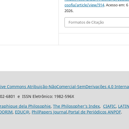
osofia/article/view/914
. Acesso em: 6
2026.
Formatos de Citação
tive Commons Atribuição-NãoComercial-SemDerivações 4.0 Interna
102-6801 e ISSN Eletrônico: 1982-596X
graphique dela Philosophie
,
The Philosopher’s Index
,
CIAFIC
,
LATI
DORIM
,
EDUC@
,
PhilPapers Journal
,
Portal de Periódicos ANPOF
.