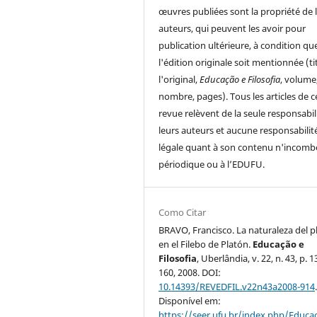
œuvres publiées sont la propriété de 
auteurs, qui peuvent les avoir pour
publication ultérieure, à condition qu
l'édition originale soit mentionnée (ti
l'original,
Educação e Filosofia
, volume
nombre, pages). Tous les articles de c
revue relèvent de la seule responsabil
leurs auteurs et aucune responsabilit
légale quant à son contenu n'incomb
périodique ou à l’EDUFU.
Como Citar
BRAVO, Francisco. La naturaleza del p
en el Filebo de Platón.
Educação e
Filosofia
, Uberlândia, v. 22, n. 43, p. 
160, 2008. DOI:
10.14393/REVEDFIL.v22n43a2008-914
Disponível em:
https://seer.ufu.br/index.php/Educac