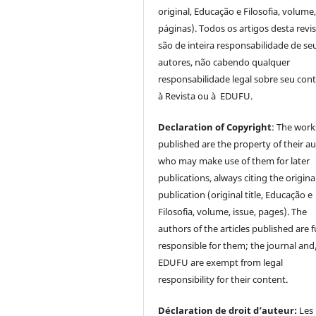
original, Educação e Filosofia, volume,
páginas). Todos os artigos desta revi
são de inteira responsabilidade de se
autores, não cabendo qualquer
responsabilidade legal sobre seu con
à Revista ou à EDUFU.
Declaration of Copyright
: The work
published are the property of their au
who may make use of them for later
publications, always citing the origina
publication (original title, Educação e
Filosofia, volume, issue, pages). The
authors of the articles published are f
responsible for them; the journal and
EDUFU are exempt from legal
responsibility for their content.
Déclaration de droit d’auteur:
Les