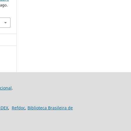
 ago.
cional
.
NDEX
,
Refdoc
,
Biblioteca Brasileira de