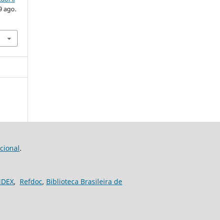
9 ago.
cional
.
NDEX
,
Refdoc
,
Biblioteca Brasileira de