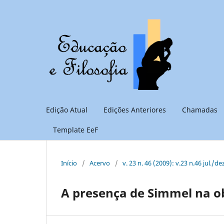
Edição Atual
Edições Anteriores
Chamadas
Template EeF
Início
/
Acervo
/
v. 23 n. 46 (2009): v.23 n.46 jul./de
A presença de Simmel na 