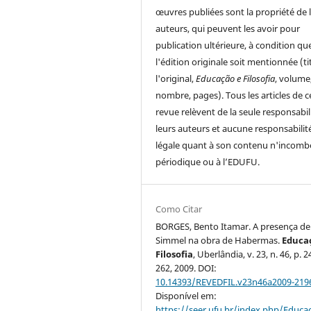
œuvres publiées sont la propriété de 
auteurs, qui peuvent les avoir pour
publication ultérieure, à condition qu
l'édition originale soit mentionnée (ti
l'original,
Educação e Filosofia
, volume
nombre, pages). Tous les articles de c
revue relèvent de la seule responsabil
leurs auteurs et aucune responsabilit
légale quant à son contenu n'incomb
périodique ou à l’EDUFU.
Como Citar
BORGES, Bento Itamar. A presença de
Simmel na obra de Habermas.
Educa
Filosofia
, Uberlândia, v. 23, n. 46, p. 
262, 2009. DOI:
10.14393/REVEDFIL.v23n46a2009-219
Disponível em:
https://seer.ufu.br/index.php/Educac