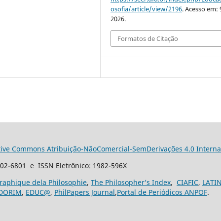
osofia/article/view/2196
. Acesso em: 
2026.
Formatos de Citação
tive Commons Atribuição-NãoComercial-SemDerivações 4.0 Interna
102-6801 e ISSN Eletrônico: 1982-596X
graphique dela Philosophie
,
The Philosopher’s Index
,
CIAFIC
,
LATI
DORIM
,
EDUC@
,
PhilPapers Journal
,
Portal de Periódicos ANPOF
.