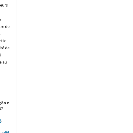
leurs
e
tre de
,
ette
ité de
é
e au
ção e
247–
6
.
aoFil