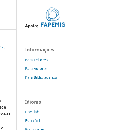
Apoio:
ez.
Informações
Para Leitores
Para Autores
Para Bibliotecários
s
Idioma
dade
English
 deles
Español
ulo
Português