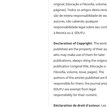
original, Educação e Filosofia, volume,
páginas). Todos os artigos desta revi
são de inteira responsabilidade de se
autores, não cabendo qualquer
responsabilidade legal sobre seu con
à Revista ou à EDUFU.
Declaration of Copyright
: The work
published are the property of their au
who may make use of them for later
publications, always citing the origina
publication (original title, Educação e
Filosofia, volume, issue, pages). The
authors of the articles published are f
responsible for them; the journal and
EDUFU are exempt from legal
responsibility for their content.
Déclaration de droit d’auteur:
Les