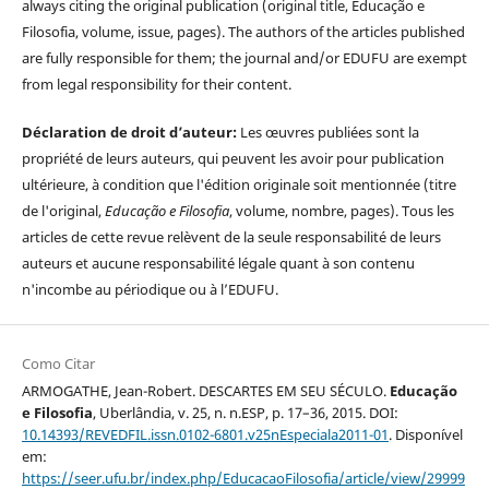
always citing the original publication (original title, Educação e
Filosofia, volume, issue, pages). The authors of the articles published
are fully responsible for them; the journal and/or EDUFU are exempt
from legal responsibility for their content.
Déclaration de droit d’auteur:
Les œuvres publiées sont la
propriété de leurs auteurs, qui peuvent les avoir pour publication
ultérieure, à condition que l'édition originale soit mentionnée (titre
de l'original,
Educação e Filosofia
, volume, nombre, pages). Tous les
articles de cette revue relèvent de la seule responsabilité de leurs
auteurs et aucune responsabilité légale quant à son contenu
n'incombe au périodique ou à l’EDUFU.
Como Citar
ARMOGATHE, Jean-Robert. DESCARTES EM SEU SÉCULO.
Educação
e Filosofia
, Uberlândia, v. 25, n. n.ESP, p. 17–36, 2015. DOI:
10.14393/REVEDFIL.issn.0102-6801.v25nEspeciala2011-01
. Disponível
em:
https://seer.ufu.br/index.php/EducacaoFilosofia/article/view/29999