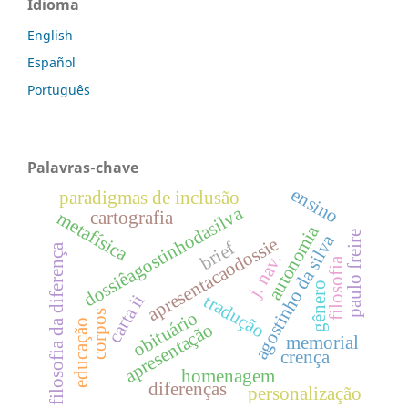
Idioma
English
Español
Português
Palavras-chave
ensino
paradigmas de inclusão
dossiêagostinhodasilva
cartografia
metafísica
autonomia
paulo freire
agostinho da silva
apresentacaodossie
brief
filosofia da diferença
j. nav.
filosofia
gênero
tradução
carta ii
obituário
corpos
educação
apresentação
memorial
crença
homenagem
diferenças
personalização