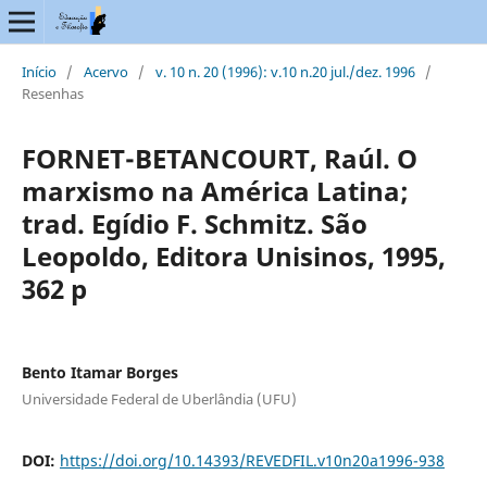
Início
/
Acervo
/
v. 10 n. 20 (1996): v.10 n.20 jul./dez. 1996
/
Resenhas
FORNET-BETANCOURT, Raúl. O
marxismo na América Latina;
trad. Egídio F. Schmitz. São
Leopoldo, Editora Unisinos, 1995,
362 p
Bento Itamar Borges
Universidade Federal de Uberlândia (UFU)
DOI:
https://doi.org/10.14393/REVEDFIL.v10n20a1996-938