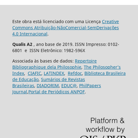
Este obra está licenciado com uma Licença
Creative
Commons Atribuição-NãoComercial-SemDerivações
4.0 Internacional
.
Qualis A2
, ano base de 2019. ISSN Impresso: 0102-
6801 e ISSN Eletrônico: 1982-596X
Associada às bases de dados:
Repertoire
Bibliographique dela Philosophie
,
The Philosopher’s
Index
,
CIAFIC
,
LATINDEX
,
Refdoc
,
Biblioteca Brasileira
de Educação
,
Sumários de Revistas
Brasileiras
,
DIADORIM
,
EDUC@
,
PhilPapers
Journal
,
Portal de Periódicos ANPOF
.