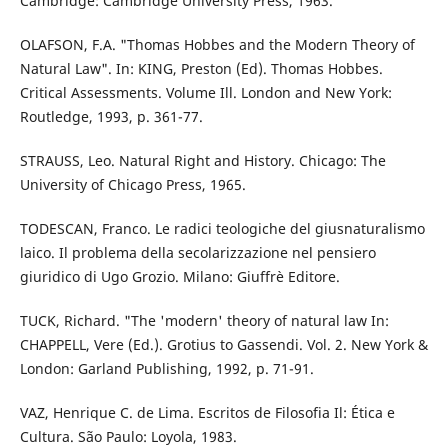
Cambridge: Cambridge University Press, 1963.
OLAFSON, F.A. "Thomas Hobbes and the Modern Theory of
Natural Law". In: KING, Preston (Ed). Thomas Hobbes.
Critical Assessments. Volume Ill. London and New York:
Routledge, 1993, p. 361-77.
STRAUSS, Leo. Natural Right and History. Chicago: The
University of Chicago Press, 1965.
TODESCAN, Franco. Le radici teologiche del giusnaturalismo
laico. Il problema della secolarizzazione nel pensiero
giuridico di Ugo Grozio. Milano: Giuffrè Editore.
TUCK, Richard. "The 'modern' theory of natural law In:
CHAPPELL, Vere (Ed.). Grotius to Gassendi. Vol. 2. New York &
London: Garland Publishing, 1992, p. 71-91.
VAZ, Henrique C. de Lima. Escritos de Filosofia Il: Ética e
Cultura. São Paulo: Loyola, 1983.