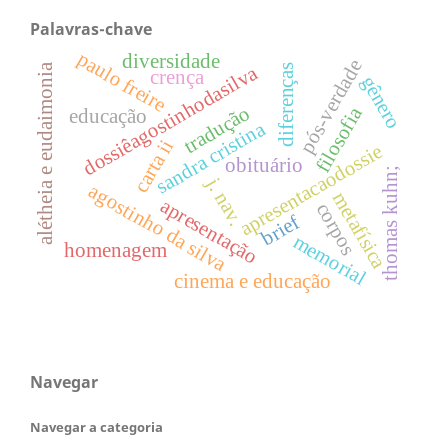
Palavras-chave
paulo freire
diversidade
pós-verdade
alétheia e eudaimonia
dossiêagostinhodasilva
diferenças
crença
gênero
tradução
filosofia
educação
sandra cristina
carta ii
apresentacaodossie
obituário
thomas kuhn;
j. nav.
agostinho da silva
metafísica
apresentação
corpos
brief
memorial
homenagem
cinema e educação
Navegar
Navegar a categoria