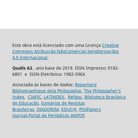
Este obra está licenciado com uma Licença
Creative
Commons Atribuição-NãoComercial-SemDerivações
4.0 Internacional
.
Qualis A2
, ano base de 2019. ISSN Impresso: 0102-
6801 e ISSN Eletrônico: 1982-596X
Associada às bases de dados:
Repertoire
Bibliographique dela Philosophie
,
The Philosopher’s
Index
,
CIAFIC
,
LATINDEX
,
Refdoc
,
Biblioteca Brasileira
de Educação
,
Sumários de Revistas
Brasileiras
,
DIADORIM
,
EDUC@
,
PhilPapers
Journal
,
Portal de Periódicos ANPOF
.