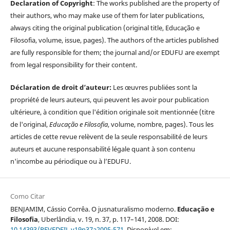
Declaration of Copyright
: The works published are the property of
their authors, who may make use of them for later publications,
always citing the original publication (original title, Educação e
Filosofia, volume, issue, pages). The authors of the articles published
are fully responsible for them; the journal and/or EDUFU are exempt
from legal responsibility for their content.
Déclaration de droit d’auteur:
Les œuvres publiées sont la
propriété de leurs auteurs, qui peuvent les avoir pour publication
ultérieure, à condition que l'édition originale soit mentionnée (titre
de l'original,
Educação e Filosofia
, volume, nombre, pages). Tous les
articles de cette revue relèvent de la seule responsabilité de leurs
auteurs et aucune responsabilité légale quant à son contenu
n'incombe au périodique ou à l’EDUFU.
Como Citar
BENJAMIM, Cássio Corrêa. O jusnaturalismo moderno.
Educação e
Filosofia
, Uberlândia, v. 19, n. 37, p. 117–141, 2008. DOI:
10.14393/REVEDFIL.v19n37a2005-571
. Disponível em: