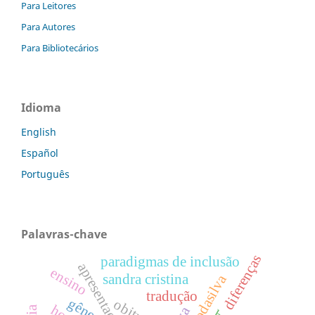
Para Leitores
Para Autores
Para Bibliotecários
Idioma
English
Español
Português
Palavras-chave
diferenças
paradigmas de inclusão
apresentacaodossie
ensino
sandra cristina
tradução
gênero