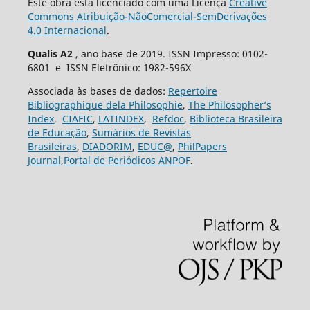
Este obra está licenciado com uma Licença
Creative
Commons Atribuição-NãoComercial-SemDerivações
4.0 Internacional
.
Qualis A2
, ano base de 2019. ISSN Impresso: 0102-
6801 e ISSN Eletrônico: 1982-596X
Associada às bases de dados:
Repertoire
Bibliographique dela Philosophie
,
The Philosopher’s
Index
,
CIAFIC
,
LATINDEX
,
Refdoc
,
Biblioteca Brasileira
de Educação
,
Sumários de Revistas
Brasileiras
,
DIADORIM
,
EDUC@
,
PhilPapers
Journal
,
Portal de Periódicos ANPOF
.