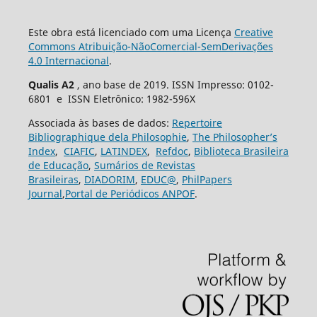
Este obra está licenciado com uma Licença
Creative
Commons Atribuição-NãoComercial-SemDerivações
4.0 Internacional
.
Qualis A2
, ano base de 2019. ISSN Impresso: 0102-
6801 e ISSN Eletrônico: 1982-596X
Associada às bases de dados:
Repertoire
Bibliographique dela Philosophie
,
The Philosopher’s
Index
,
CIAFIC
,
LATINDEX
,
Refdoc
,
Biblioteca Brasileira
de Educação
,
Sumários de Revistas
Brasileiras
,
DIADORIM
,
EDUC@
,
PhilPapers
Journal
,
Portal de Periódicos ANPOF
.