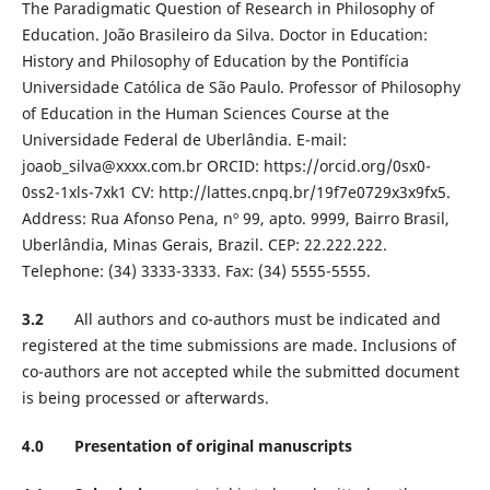
The Paradigmatic Question of Research in Philosophy of
Education. João Brasileiro da Silva. Doctor in Education:
History and Philosophy of Education by the Pontifícia
Universidade Católica de São Paulo. Professor of Philosophy
of Education in the Human Sciences Course at the
Universidade Federal de Uberlândia. E-mail:
joaob_silva@xxxx.com.br ORCID: https://orcid.org/0sx0-
0ss2-1xls-7xk1 CV: http://lattes.cnpq.br/19f7e0729x3x9fx5.
Address: Rua Afonso Pena, nº 99, apto. 9999, Bairro Brasil,
Uberlândia, Minas Gerais, Brazil. CEP: 22.222.222.
Telephone: (34) 3333-3333. Fax: (34) 5555-5555.
3.2
All authors and co-authors must be indicated and
registered at the time submissions are made. Inclusions of
co-authors are not accepted while the submitted document
is being processed or afterwards.
4.0 Presentation of original manuscripts