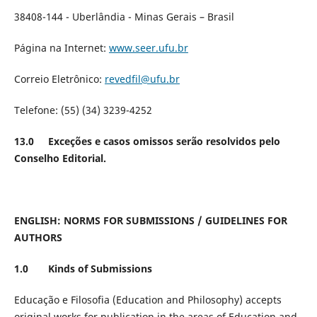
38408-144 - Uberlândia - Minas Gerais – Brasil
Página na Internet:
www.seer.ufu.br
Correio Eletrônico:
revedfil@ufu.br
Telefone: (55) (34) 3239-4252
13.0 Exceções e casos omissos serão resolvidos pelo
Conselho Editorial.
ENGLISH: NORMS FOR SUBMISSIONS / GUIDELINES FOR
AUTHORS
1.0 Kinds of Submissions
Educação e Filosofia (Education and Philosophy) accepts
original works for publication in the areas of Education and