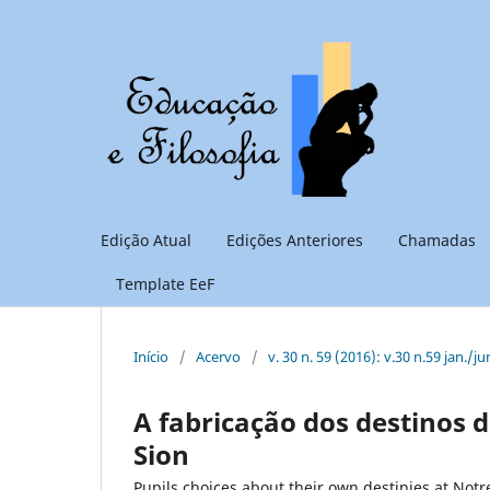
Edição Atual
Edições Anteriores
Chamadas
Template EeF
Início
/
Acervo
/
v. 30 n. 59 (2016): v.30 n.59 jan./ju
A fabricação dos destinos 
Sion
Pupils choices about their own destinies at Not