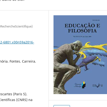
aRechercheScientifique)
102-6801.v30n59a2016-
mória. Fontes. Carreira.
scartes (Paris 5).
ientíficas (CNRS) na