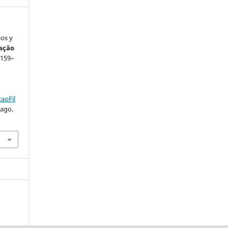
aos y
ação
. 159–
.
aoFil
 ago.