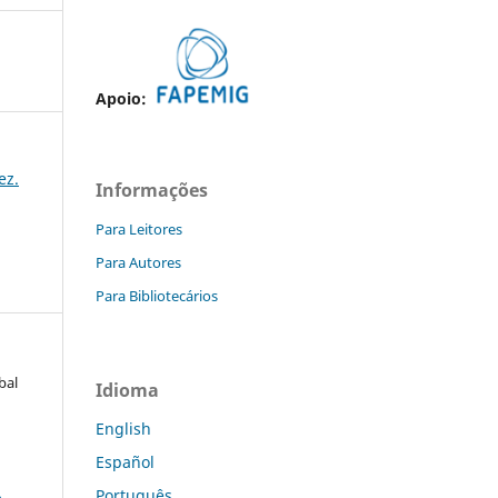
Apoio:
ez.
Informações
Para Leitores
Para Autores
Para Bibliotecários
bal
Idioma
English
Español
a
Português