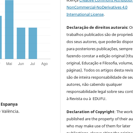
licença
Creative Commons Attribution
NonCommercial-NoDerivatives 4.0
International License
.
Declaração de direitos autorais:
O
trabalhos publicados são de proprie
dos seus autores, que poderão dispor
para posteriores publicações, sempre
fazendo constar a edição original (tít
original, Educação e Filosofia, volume,
páginas). Todos os artigos desta revi
são de inteira responsabilidade de se
autores, não cabendo qualquer
responsabilidade legal sobre seu con
à Revista ou à EDUFU.
- Espanya
 València.
Declaration of Copyright
: The work
published are the property of their au
who may make use of them for later