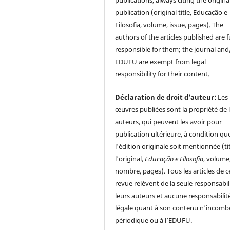
publications, always citing the origina
publication (original title, Educação e
Filosofia, volume, issue, pages). The
authors of the articles published are f
responsible for them; the journal and
EDUFU are exempt from legal
responsibility for their content.
Déclaration de droit d’auteur:
Les
œuvres publiées sont la propriété de 
auteurs, qui peuvent les avoir pour
publication ultérieure, à condition qu
l'édition originale soit mentionnée (ti
l'original,
Educação e Filosofia
, volume
nombre, pages). Tous les articles de c
revue relèvent de la seule responsabil
leurs auteurs et aucune responsabilit
légale quant à son contenu n'incomb
périodique ou à l’EDUFU.