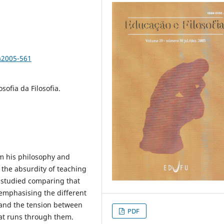
a2005-561
osofia da Filosofia.
om his philosophy and
is the absurdity of teaching
s studied comparing that
 emphasising the different
n and the tension between
PDF
at runs through them.