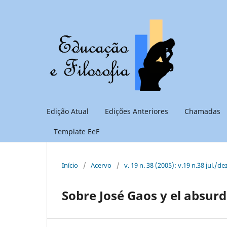
Edição Atual
Edições Anteriores
Chamadas
Template EeF
Início
/
Acervo
/
v. 19 n. 38 (2005): v.19 n.38 jul./de
Sobre José Gaos y el absurd