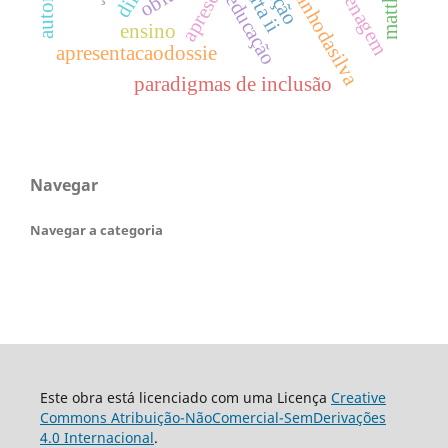
homenagem
carta ii
educação
ensino
apresentacaodossie
paradigmas de inclusão
Navegar
Navegar a categoria
Este obra está licenciado com uma Licença
Creative
Commons Atribuição-NãoComercial-SemDerivações
4.0 Internacional
.