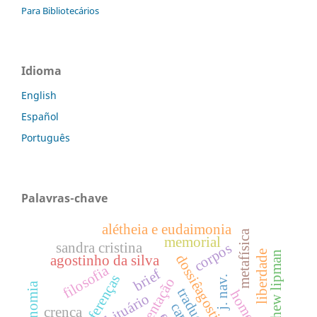
Para Bibliotecários
Idioma
English
Español
Português
Palavras-chave
alétheia e eudaimonia
metafísica
memorial
sandra cristina
corpos
liberdade
matthew lipman
dossiêagostinhodasilva
agostinho da silva
filosofia
brief
diferenças
j. nav.
apresentação
autonomia
tradução
obituário
crença