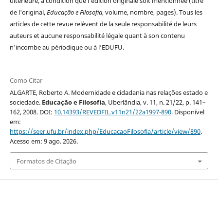
ultérieure, à condition que l'édition originale soit mentionnée (titre
de l'original,
Educação e Filosofia
, volume, nombre, pages). Tous les
articles de cette revue relèvent de la seule responsabilité de leurs
auteurs et aucune responsabilité légale quant à son contenu
n'incombe au périodique ou à l’EDUFU.
Como Citar
ALGARTE, Roberto A. Modernidade e cidadania nas relações estado e
sociedade.
Educação e Filosofia
, Uberlândia, v. 11, n. 21/22, p. 141–
162, 2008. DOI:
10.14393/REVEDFIL.v11n21/22a1997-890
. Disponível
em:
https://seer.ufu.br/index.php/EducacaoFilosofia/article/view/890
.
Acesso em: 9 ago. 2026.
Formatos de Citação