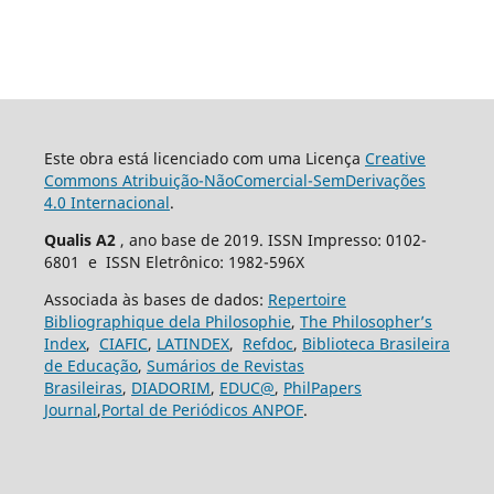
Este obra está licenciado com uma Licença
Creative
Commons Atribuição-NãoComercial-SemDerivações
4.0 Internacional
.
Qualis A2
, ano base de 2019. ISSN Impresso: 0102-
6801 e ISSN Eletrônico: 1982-596X
Associada às bases de dados:
Repertoire
Bibliographique dela Philosophie
,
The Philosopher’s
Index
,
CIAFIC
,
LATINDEX
,
Refdoc
,
Biblioteca Brasileira
de Educação
,
Sumários de Revistas
Brasileiras
,
DIADORIM
,
EDUC@
,
PhilPapers
Journal
,
Portal de Periódicos ANPOF
.