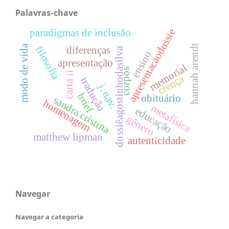
Palavras-chave
apresentacaodossie
paradigmas de inclusão
modo de vida
hannah arendt
filosofia
diferenças
dossiêagostinhodasilva
ensino
apresentação
memorial
corpos
carta ii
crença
tradução
j. nav.
brief
obituário
sandra cristina
homenagem
metafísica
educação
gênero
matthew lipman
autenticidade
Navegar
Navegar a categoria