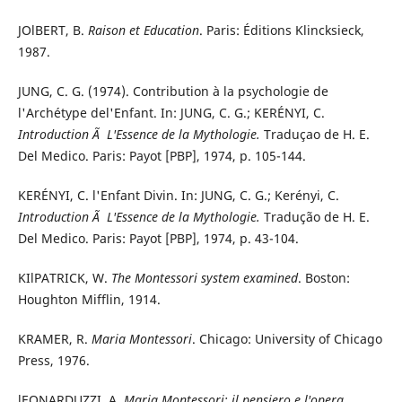
JOlBERT, B.
Raison et Education
. Paris: Éditions Klincksieck,
1987.
JUNG, C. G. (1974). Contribution à la psychologie de
l'Archétype del'Enfant. In: JUNG, C. G.; KERÉNYI, C.
Introduction Ã L'Essence de la Mythologie.
Traduçao de H. E.
Del Medico. Paris: Payot [PBP], 1974, p. 105-144.
KERÉNYI, C. l'Enfant Divin. In: JUNG, C. G.; Kerényi, C.
Introduction Ã L'Essence de la Mythologie.
Tradução de H. E.
Del Medico. Paris: Payot [PBP], 1974, p. 43-104.
KIlPATRICK, W.
The Montessori system examined
. Boston:
Houghton Mifflin, 1914.
KRAMER, R.
Maria Montessori
. Chicago: University of Chicago
Press, 1976.
lEONARDUZZI, A.
Maria Montessori: il pensiero e l'opera
.