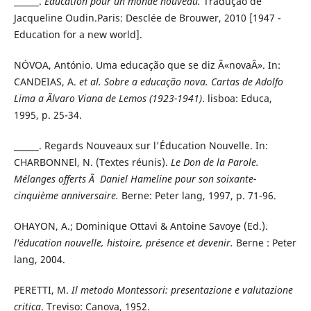
______.
Éducation pour un monde nouveau.
Tradução de
Jacqueline Oudin.Paris: Desclée de Brouwer, 2010 [1947 -
Education for a new world].
NÓVOA, António. Uma educação que se diz Â«novaÂ». In:
CANDEIAS, A.
et al. Sobre a educação nova.
Cartas de Adolfo
Lima a Ãlvaro Viana de Lemos (1923-1941)
. lisboa: Educa,
1995, p. 25-34.
______. Regards Nouveaux sur l'Éducation Nouvelle. In:
CHARBONNEl, N. (Textes réunis).
Le Don de la Parole.
Mélanges offerts Ã Daniel Hameline pour son soixante-
cinquième anniversaire.
Berne: Peter lang, 1997, p. 71-96.
OHAYON, A.; Dominique Ottavi & Antoine Savoye (Ed.).
l'éducation nouvelle, histoire, présence et devenir.
Berne : Peter
lang, 2004.
PERETTI, M.
Il metodo Montessori: presentazione e valutazione
critica
. Treviso: Canova, 1952.