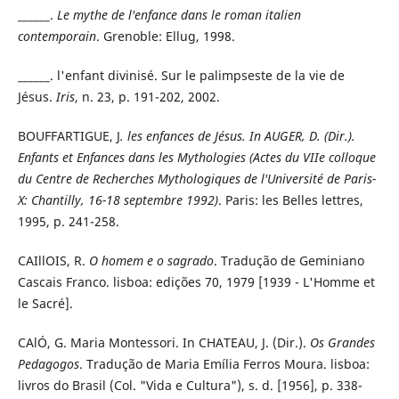
______.
Le mythe de l'enfance dans le roman italien
contemporain
. Grenoble: Ellug, 1998.
______. l'enfant divinisé. Sur le palimpseste de la vie de
Jésus.
Iris
, n. 23, p. 191-202, 2002.
BOUFFARTIGUE, J
. les enfances de Jésus. In AUGER, D. (Dir.).
Enfants et Enfances dans les Mythologies (Actes du VIIe colloque
du Centre de Recherches Mythologiques de l'Université de Paris-
X: Chantilly, 16-18 septembre 1992)
. Paris: les Belles lettres,
1995, p. 241-258.
CAIllOIS, R.
O homem e o sagrado
. Tradução de Geminiano
Cascais Franco. lisboa: edições 70, 1979 [1939 - L'Homme et
le Sacré].
CAlÓ, G. Maria Montessori. In CHATEAU, J. (Dir.).
Os Grandes
Pedagogos
. Tradução de Maria Emília Ferros Moura. lisboa:
livros do Brasil (Col. "Vida e Cultura"), s. d. [1956], p. 338-