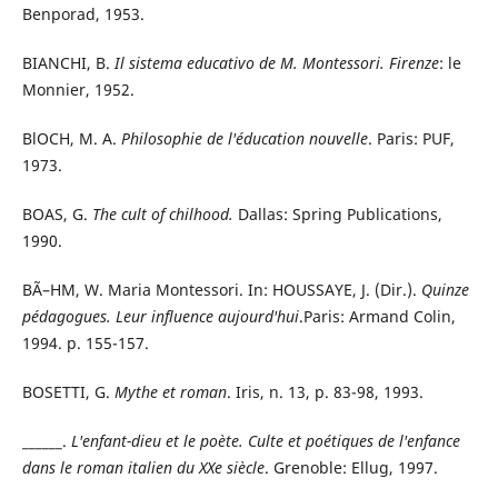
Benporad, 1953.
BIANCHI, B.
Il sistema educativo de M. Montessori. Firenze
: le
Monnier, 1952.
BlOCH, M. A.
Philosophie de l'éducation nouvelle
. Paris: PUF,
1973.
BOAS, G.
The cult of chilhood.
Dallas: Spring Publications,
1990.
BÃ–HM, W. Maria Montessori. In: HOUSSAYE, J. (Dir.).
Quinze
pédagogues. Leur influence aujourd'hui
.Paris: Armand Colin,
1994. p. 155-157.
BOSETTI, G.
Mythe et roman
. Iris, n. 13, p. 83-98, 1993.
______.
L'enfant-dieu et le poète. Culte et poétiques de l'enfance
dans le roman italien du XXe siècle
. Grenoble: Ellug, 1997.