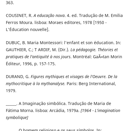
363.
COUSINET, R.
A educação nova
. 4. ed. Tradução de M. Emília
Ferros Moura. lisboa: Moraes editores, 1978 [1950 -
L'Éducation nouvelle].
DUBUC, B. Maria Montessori: l'enfant et son éducation. In:
GAUTHIER, C.; T ARDIF, M. (Dir.).
La pédagogie. Théories et
pratiques de l'antiquité à nos jours
. Montréal: GaÃ«tan Morin
Éditeur, 1996, p. 157-175.
DURAND, G.
Figures mythiques et visages de l'Oeuvre. De la
mythocritique à la mythanalyse.
Paris: Berg International,
1979.
______. A Imaginação simbólica. Tradução de Maria de
Fátima Morna. lisboa: Arcádia, 1979a.
[1964 - L'imagination
symbolique]
______. O homem religioso e os seus símbolos. In: ______.