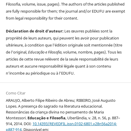
Filosofia, volume, issue, pages). The authors of the articles published
are fully responsible for them; the journal and/or EDUFU are exempt
from legal responsibility for their content.
Déclaration de droit d’auteur:
Les œuvres publiées sont la
propriété de leurs auteurs, qui peuvent les avoir pour publication
ultérieure, à condition que l'édition originale soit mentionnée (titre
de l'original,
Educação e Filosofia
, volume, nombre, pages). Tous les
articles de cette revue relèvent de la seule responsabilité de leurs
auteurs et aucune responsabilité légale quant à son contenu
n'incombe au périodique ou à l’EDUFU.
Como Citar
ARAUJO, Alberto Filipe Ribeiro de Abreu; RIBEIRO, José Augusto
Lopes. A presença do sagrado na literatura educacional.
Ressonâncias da criança divina no pensamento de Maria
Montessori.
Educação e Filosofia
, Uberlândia, v. 28, n. 56, p. 887–
914, 2014. DOI:
10.14393/REVEDFIL.issn.0102-6801.v28n56a2014-
p887-914
. Disponível em: