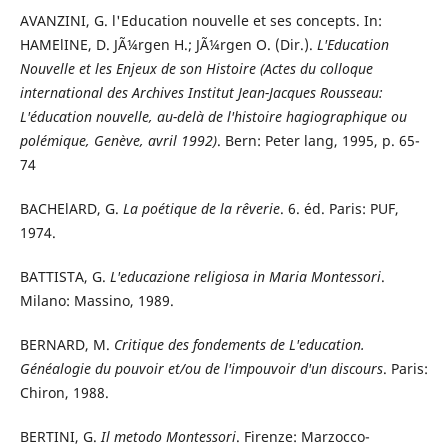
AVANZINI, G. l'Education nouvelle et ses concepts. In:
HAMElINE, D. JÃ¼rgen H.; JÃ¼rgen O. (Dir.).
L'Education
Nouvelle et les Enjeux de son Histoire (Actes du colloque
international des Archives Institut Jean-Jacques Rousseau:
L'éducation nouvelle, au-delà de l'histoire hagiographique ou
polémique, Genève, avril 1992)
. Bern: Peter lang, 1995, p. 65-
74
BACHElARD, G.
La poétique de la rêverie
. 6. éd. Paris: PUF,
1974.
BATTISTA, G.
L'educazione religiosa in Maria Montessori
.
Milano: Massino, 1989.
BERNARD, M.
Critique des fondements de L'education.
Généalogie du pouvoir et/ou de l'impouvoir d'un discours
. Paris:
Chiron, 1988.
BERTINI, G.
Il metodo Montessori
. Firenze: Marzocco-