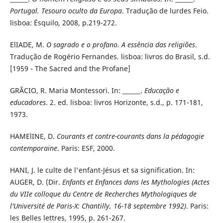
Portugal. Tesouro oculto da Europa
. Tradução de lurdes Feio.
lisboa: Ésquilo, 2008, p.219-272.
ElIADE, M.
O sagrado e o profano. A essência das religiões
.
Tradução de Rogério Fernandes. lisboa: livros do Brasil, s.d.
[1959 - The Sacred and the Profane]
GRÃCIO, R. Maria Montessori. In: ______.
Educação e
educadores
. 2. ed. lisboa: livros Horizonte, s.d., p. 171-181,
1973.
HAMElINE, D.
Courants et contre-courants dans la pédagogie
contemporaine
. Paris: ESF, 2000.
HANI, J. le culte de l'enfant-Jésus et sa signification. In:
AUGER, D. (Dir.
Enfants et Enfances dans les Mythologies (Actes
du VIIe colloque du Centre de Recherches Mythologiques de
l'Université de Paris-X: Chantilly, 16-18 septembre 1992)
. Paris:
les Belles lettres, 1995, p. 261-267.