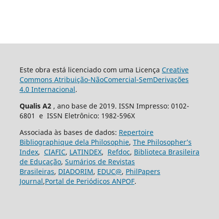
Este obra está licenciado com uma Licença
Creative
Commons Atribuição-NãoComercial-SemDerivações
4.0 Internacional
.
Qualis A2
, ano base de 2019. ISSN Impresso: 0102-
6801 e ISSN Eletrônico: 1982-596X
Associada às bases de dados:
Repertoire
Bibliographique dela Philosophie
,
The Philosopher’s
Index
,
CIAFIC
,
LATINDEX
,
Refdoc
,
Biblioteca Brasileira
de Educação
,
Sumários de Revistas
Brasileiras
,
DIADORIM
,
EDUC@
,
PhilPapers
Journal
,
Portal de Periódicos ANPOF
.