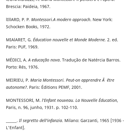
Brescia: Paideia, 1967.
lIllARD, P. P
. Montessori.A modern approach
. New York:
Schocken Books, 1972.
MIAlARET, G.
Éducation nouvelle et Monde Moderne.
2. ed.
Paris: PUF, 1969.
MÉDICI, A.
A educação nova
. Tradução de Natércia Barros.
Porto: Rés, 1976.
MEIRIEU, P.
Maria Montessori. Peut-on apprendre Ã être
autonome?
. Paris: Éditions PEMF, 2001.
MONTESSORI, M.
l'Enfant nouveau. La Nouvelle Éducation
,
Paris, n. 96, junho, 1931. p. 102-110.
______.
Il segretto dell'infanzia
. Milano: Garzanti, 1965 [1936 -
L'Enfant].