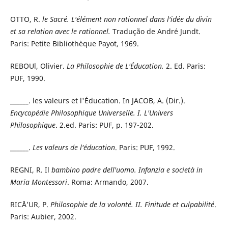
OTTO, R.
le Sacré. L'élément non rationnel dans l'idée du divin
et sa relation avec le rationnel.
Tradução de André Jundt.
Paris: Petite Bibliothèque Payot, 1969.
REBOUl, Olivier.
La Philosophie de L'Éducation.
2. Ed. Paris:
PUF, 1990.
______. les valeurs et l'Éducation. In JACOB, A. (Dir.).
Encycopédie Philosophique Universelle. I. L'Univers
Philosophique
. 2.ed. Paris: PUF, p. 197-202.
______.
Les valeurs de l'éducation
. Paris: PUF, 1992.
REGNI, R. Il
bambino padre dell'uomo. Infanzia e società in
Maria Montessori
. Roma: Armando, 2007.
RICÅ’UR, P.
Philosophie de la volonté. II. Finitude et culpabilité
.
Paris: Aubier, 2002.