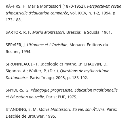
RÃ–HRS, H. Maria Montessori (1870-1952).
Perspectives: revue
trimestrielle d'éducation comparée
, vol. XXIV, n. 1-2, 1994, p.
173-188.
SARTOR, R. F.
Maria Montessori
. Brescia: la Scuola, 1961.
SERVIER, J.
L'Homme et L'Invisible
. Monaco: Éditions du
Rocher, 1994.
SIRONNEAU, J.- P. Idéologie et mythe. In CHAUVIN, D.;
Siganos, A.; Walter, P. (Dir.).
Questions de mythocritique.
Dictionnaire
. Paris: Imago, 2005, p. 183-192.
SNYDERS, G.
Pédagogie progressiste. Éducation traditionnelle
et éducation nouvelle
. Paris: PUF, 1975.
STANDING, E. M.
Marie Montessori. Sa vie, son Å“uvre
. Paris:
Desclée de Brouwer, 1995.