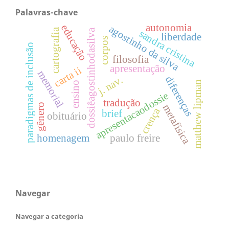
Palavras-chave
autonomia
educação
agostinho da silva
cartografia
dossiêagostinhodasilva
sandra cristina
liberdade
corpos
paradigmas de inclusão
filosofia
apresentação
carta ii
memorial
j. nav.
diferenças
matthew lipman
ensino
apresentacaodossie
tradução
gênero
metafísica
crença
brief
obituário
homenagem
paulo freire
Navegar
Navegar a categoria