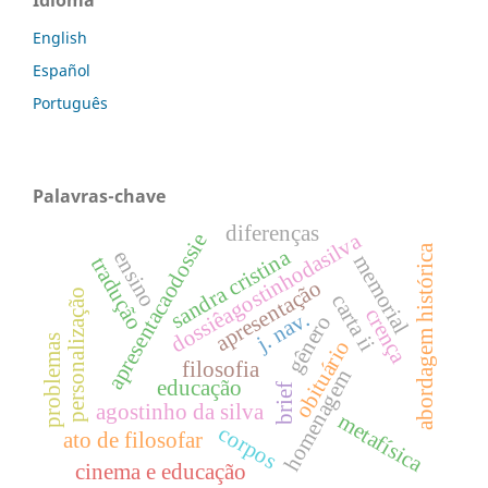
Idioma
English
Español
Português
Palavras-chave
diferenças
dossiêagostinhodasilva
apresentacaodossie
abordagem histórica
sandra cristina
ensino
memorial
tradução
apresentação
personalização
carta ii
crença
j. nav.
gênero
problemas
obituário
filosofia
homenagem
educação
brief
agostinho da silva
metafísica
corpos
ato de filosofar
cinema e educação