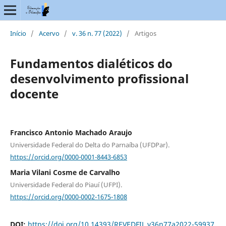
Início
/
Acervo
/
v. 36 n. 77 (2022)
/
Artigos
Fundamentos dialéticos do
desenvolvimento profissional
docente
Francisco Antonio Machado Araujo
Universidade Federal do Delta do Parnaíba (UFDPar).
https://orcid.org/0000-0001-8443-6853
Maria Vilani Cosme de Carvalho
Universidade Federal do Piauí (UFPI).
https://orcid.org/0000-0002-1675-1808
DOI:
https://doi.org/10.14393/REVEDFIL.v36n77a2022-59937