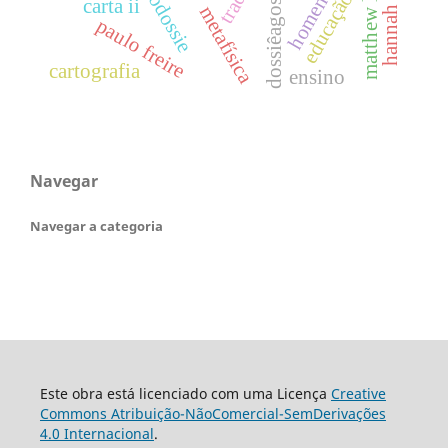
matthew lipman
hannah arendt
homenagem
educação
carta ii
metafísica
paulo freire
cartografia
ensino
Navegar
Navegar a categoria
Este obra está licenciado com uma Licença
Creative
Commons Atribuição-NãoComercial-SemDerivações
4.0 Internacional
.