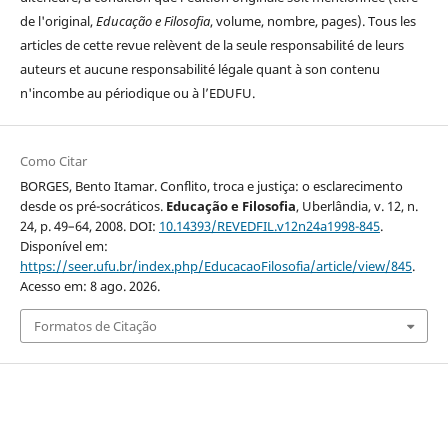
de l'original,
Educação e Filosofia
, volume, nombre, pages). Tous les
articles de cette revue relèvent de la seule responsabilité de leurs
auteurs et aucune responsabilité légale quant à son contenu
n'incombe au périodique ou à l’EDUFU.
Como Citar
BORGES, Bento Itamar. Conflito, troca e justiça: o esclarecimento
desde os pré-socráticos.
Educação e Filosofia
, Uberlândia, v. 12, n.
24, p. 49–64, 2008. DOI:
10.14393/REVEDFIL.v12n24a1998-845
.
Disponível em:
https://seer.ufu.br/index.php/EducacaoFilosofia/article/view/845
.
Acesso em: 8 ago. 2026.
Formatos de Citação