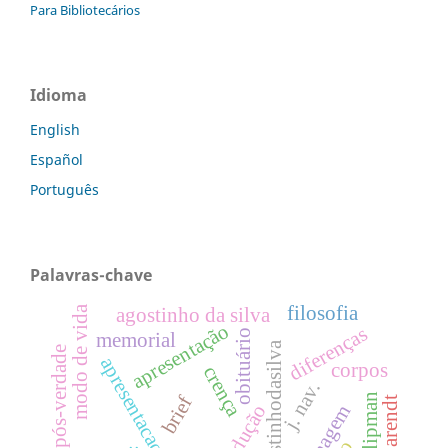
Para Bibliotecários
Idioma
English
Español
Português
Palavras-chave
filosofia
modo de vida
agostinho da silva
apresentação
diferenças
obituário
memorial
dossiêagostinhodasilva
pós-verdade
apresentacaodossie
corpos
crença
j. nav.
brief
tradução