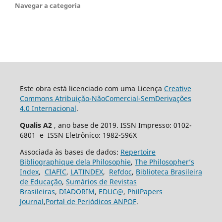
Navegar a categoria
Este obra está licenciado com uma Licença
Creative
Commons Atribuição-NãoComercial-SemDerivações
4.0 Internacional
.
Qualis A2
, ano base de 2019. ISSN Impresso: 0102-
6801 e ISSN Eletrônico: 1982-596X
Associada às bases de dados:
Repertoire
Bibliographique dela Philosophie
,
The Philosopher’s
Index
,
CIAFIC
,
LATINDEX
,
Refdoc
,
Biblioteca Brasileira
de Educação
,
Sumários de Revistas
Brasileiras
,
DIADORIM
,
EDUC@
,
PhilPapers
Journal
,
Portal de Periódicos ANPOF
.