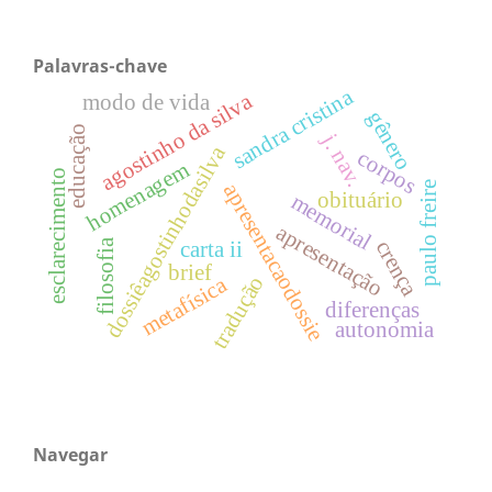
Palavras-chave
sandra cristina
agostinho da silva
modo de vida
gênero
educação
j. nav.
dossiêagostinhodasilva
corpos
homenagem
esclarecimento
apresentacaodossie
paulo freire
obituário
memorial
apresentação
crença
filosofia
carta ii
brief
tradução
metafísica
diferenças
autonomia
Navegar