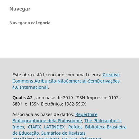
Navegar
Navegar a categoria
Este obra está licenciado com uma Licença
Creative
Commons Atribuição-NãoComercial-SemDerivações
4.0 Internacional
.
Qualis A2
, ano base de 2019. ISSN Impresso: 0102-
6801 e ISSN Eletrônico: 1982-596X
Associada às bases de dados:
Repertoire
Bibliographique dela Philosophie
,
The Philosopher’s
Index
,
CIAFIC
,
LATINDEX
,
Refdoc
,
Biblioteca Brasileira
de Educação
,
Sumários de Revistas