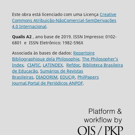
Este obra está licenciado com uma Licença
Creative
Commons Atribuição-NãoComercial-SemDerivações
4.0 Internacional
.
Qualis A2
, ano base de 2019. ISSN Impresso: 0102-
6801 e ISSN Eletrônico: 1982-596X
Associada às bases de dados:
Repertoire
Bibliographique dela Philosophie
,
The Philosopher’s
Index
,
CIAFIC
,
LATINDEX
,
Refdoc
,
Biblioteca Brasileira
de Educação
,
Sumários de Revistas
Brasileiras
,
DIADORIM
,
EDUC@
,
PhilPapers
Journal
,
Portal de Periódicos ANPOF
.