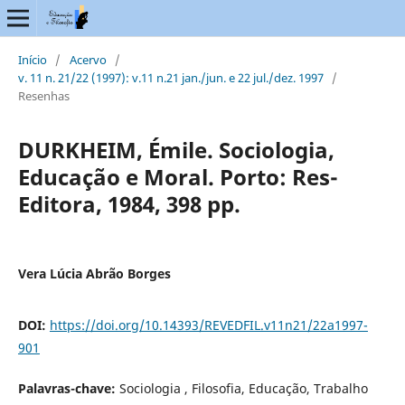
Início
/
Acervo
/
v. 11 n. 21/22 (1997): v.11 n.21 jan./jun. e 22 jul./dez. 1997
/
Resenhas
DURKHEIM, Émile. Sociologia,
Educação e Moral. Porto: Res-
Editora, 1984, 398 pp.
Vera Lúcia Abrão Borges
DOI:
https://doi.org/10.14393/REVEDFIL.v11n21/22a1997-
901
Palavras-chave:
Sociologia , Filosofia, Educação, Trabalho