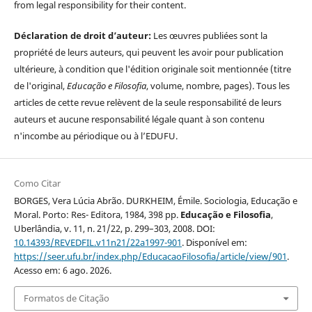
from legal responsibility for their content.
Déclaration de droit d’auteur:
Les œuvres publiées sont la
propriété de leurs auteurs, qui peuvent les avoir pour publication
ultérieure, à condition que l'édition originale soit mentionnée (titre
de l'original,
Educação e Filosofia
, volume, nombre, pages). Tous les
articles de cette revue relèvent de la seule responsabilité de leurs
auteurs et aucune responsabilité légale quant à son contenu
n'incombe au périodique ou à l’EDUFU.
Como Citar
BORGES, Vera Lúcia Abrão. DURKHEIM, Émile. Sociologia, Educação e
Moral. Porto: Res- Editora, 1984, 398 pp.
Educação e Filosofia
,
Uberlândia, v. 11, n. 21/22, p. 299–303, 2008. DOI:
10.14393/REVEDFIL.v11n21/22a1997-901
. Disponível em:
https://seer.ufu.br/index.php/EducacaoFilosofia/article/view/901
.
Acesso em: 6 ago. 2026.
Formatos de Citação