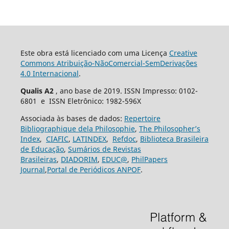
Este obra está licenciado com uma Licença
Creative
Commons Atribuição-NãoComercial-SemDerivações
4.0 Internacional
.
Qualis A2
, ano base de 2019. ISSN Impresso: 0102-
6801 e ISSN Eletrônico: 1982-596X
Associada às bases de dados:
Repertoire
Bibliographique dela Philosophie
,
The Philosopher’s
Index
,
CIAFIC
,
LATINDEX
,
Refdoc
,
Biblioteca Brasileira
de Educação
,
Sumários de Revistas
Brasileiras
,
DIADORIM
,
EDUC@
,
PhilPapers
Journal
,
Portal de Periódicos ANPOF
.