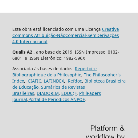
Este obra está licenciado com uma Licença
Creative
Commons Atribuição-NãoComercial-SemDerivações
4.0 Internacional
.
Qualis A2
, ano base de 2019. ISSN Impresso: 0102-
6801 e ISSN Eletrônico: 1982-596X
Associada às bases de dados:
Repertoire
Bibliographique dela Philosophie
,
The Philosopher’s
Index
,
CIAFIC
,
LATINDEX
,
Refdoc
,
Biblioteca Brasileira
de Educação
,
Sumários de Revistas
Brasileiras
,
DIADORIM
,
EDUC@
,
PhilPapers
Journal
,
Portal de Periódicos ANPOF
.