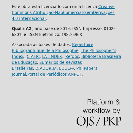
Este obra está licenciado com uma Licença
Creative
Commons Atribuição-NãoComercial-SemDerivações
4.0 Internacional
.
Qualis A2
, ano base de 2019. ISSN Impresso: 0102-
6801 e ISSN Eletrônico: 1982-596X
Associada às bases de dados:
Repertoire
Bibliographique dela Philosophie
,
The Philosopher’s
Index
,
CIAFIC
,
LATINDEX
,
Refdoc
,
Biblioteca Brasileira
de Educação
,
Sumários de Revistas
Brasileiras
,
DIADORIM
,
EDUC@
,
PhilPapers
Journal
,
Portal de Periódicos ANPOF
.