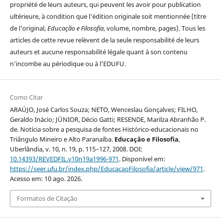
propriété de leurs auteurs, qui peuvent les avoir pour publication
ultérieure, à condition que l'édition originale soit mentionnée (titre
de l'original,
Educação e Filosofia
, volume, nombre, pages). Tous les
articles de cette revue relèvent de la seule responsabilité de leurs
auteurs et aucune responsabilité légale quant à son contenu
n'incombe au périodique ou à l’EDUFU.
Como Citar
ARAÚJO, José Carlos Souza; NETO, Wenceslau Gonçalves; FILHO,
Geraldo Inácio; JÚNIOR, Décio Gatti; RESENDE, Marilza Abranhão P.
de. Notícia sobre a pesquisa de fontes Histórico-educacionais no
Triângulo Mineiro e Alto Paranaíba.
Educação e Filosofia
,
Uberlândia, v. 10, n. 19, p. 115–127, 2008. DOI:
10.14393/REVEDFIL.v10n19a1996-971
. Disponível em:
https://seer.ufu.br/index.php/EducacaoFilosofia/article/view/971
.
Acesso em: 10 ago. 2026.
Formatos de Citação