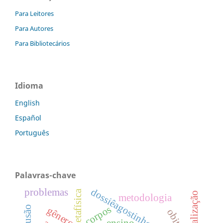
Para Leitores
Para Autores
Para Bibliotecários
Idioma
English
Español
Português
Palavras-chave
dossiêagostinhodasilva
problemas
metafísica
personalização
metodologia
corpos
gênero
ensino