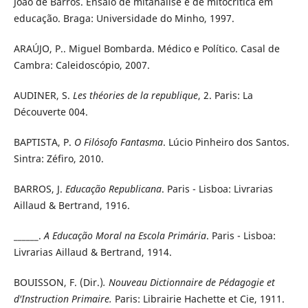
João de Barros. Ensaio de mitanálise e de mitocrítica em
educação. Braga: Universidade do Minho, 1997.
ARAÚJO, P.. Miguel Bombarda. Médico e Político. Casal de
Cambra: Caleidoscópio, 2007.
AUDINER, S.
Les théories de la republique
, 2. Paris: La
Découverte 004.
BAPTISTA, P.
O Filósofo Fantasma
. Lúcio Pinheiro dos Santos.
Sintra: Zéfiro, 2010.
BARROS, J.
Educação Republicana
. Paris - Lisboa: Livrarias
Aillaud & Bertrand, 1916.
______.
A Educação Moral na Escola Primária
. Paris - Lisboa:
Livrarias Aillaud & Bertrand, 1914.
BOUISSON, F. (Dir.)
. Nouveau Dictionnaire de Pédagogie et
d'Instruction Primaire.
Paris: Librairie Hachette et Cie, 1911.