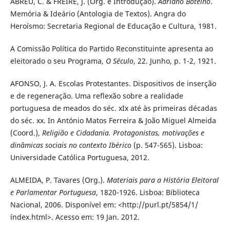
ABREU, C. & FREIRE, J. (Org. e Introdução).
Adriano Botelho
.
Memória & Ideário (Antologia de Textos). Angra do
Heroísmo: Secretaria Regional de Educação e Cultura, 1981.
A Comissão Política do Partido Reconstituinte apresenta ao
eleitorado o seu Programa,
O Século
, 22. Junho, p. 1-2, 1921.
AFONSO, J. A. Escolas Protestantes. Dispositivos de inserção
e de regeneração. Uma reflexão sobre a realidade
portuguesa de meados do séc. xIx até às primeiras décadas
do séc. xx. In António Matos Ferreira & João Miguel Almeida
(Coord.),
Religião e Cidadania. Protagonistas, motivações e
dinâmicas sociais no contexto Ibérico
(p. 547-565). Lisboa:
Universidade Católica Portuguesa, 2012.
ALMEIDA, P. Tavares (Org.).
Materiais para a História Eleitoral
e Parlamentar Portuguesa
, 1820-1926. Lisboa: Biblioteca
Nacional, 2006. Disponível em: <http://purl.pt/5854/1/
índex.html>. Acesso em: 19 Jan. 2012.