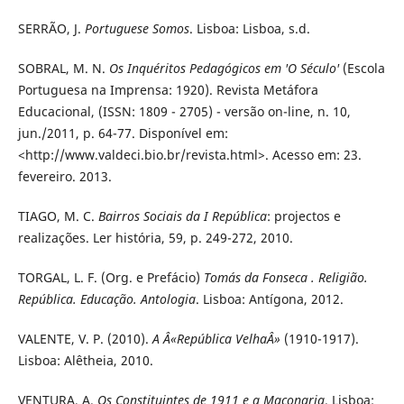
SERRÃO, J.
Portuguese Somos
. Lisboa: Lisboa, s.d.
SOBRAL, M. N.
Os Inquéritos Pedagógicos em 'O Século'
(Escola
Portuguesa na Imprensa: 1920). Revista Metáfora
Educacional, (ISSN: 1809 - 2705) - versão on-line, n. 10,
jun./2011, p. 64-77. Disponível em:
<http://www.valdeci.bio.br/revista.html>. Acesso em: 23.
fevereiro. 2013.
TIAGO, M. C.
Bairros Sociais da I República
: projectos e
realizações. Ler história, 59, p. 249-272, 2010.
TORGAL, L. F. (Org. e Prefácio)
Tomás da Fonseca . Religião.
República. Educação. Antologia
. Lisboa: Antígona, 2012.
VALENTE, V. P. (2010).
A Â«República VelhaÂ»
(1910-1917).
Lisboa: Alêtheia, 2010.
VENTURA, A.
Os Constituintes de 1911 e a Maçonaria
. Lisboa: