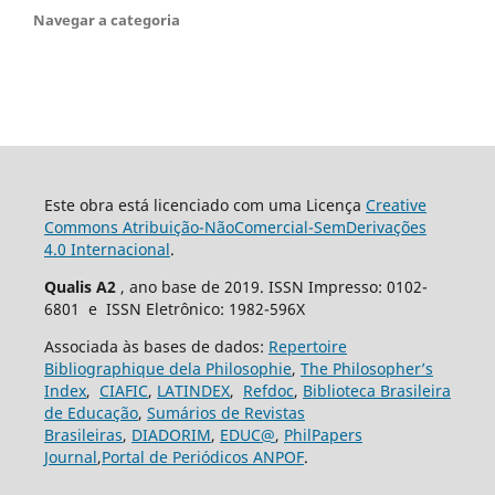
Navegar a categoria
Este obra está licenciado com uma Licença
Creative
Commons Atribuição-NãoComercial-SemDerivações
4.0 Internacional
.
Qualis A2
, ano base de 2019. ISSN Impresso: 0102-
6801 e ISSN Eletrônico: 1982-596X
Associada às bases de dados:
Repertoire
Bibliographique dela Philosophie
,
The Philosopher’s
Index
,
CIAFIC
,
LATINDEX
,
Refdoc
,
Biblioteca Brasileira
de Educação
,
Sumários de Revistas
Brasileiras
,
DIADORIM
,
EDUC@
,
PhilPapers
Journal
,
Portal de Periódicos ANPOF
.