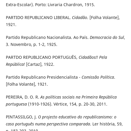
Extra-Escolar). Porto: Livraria Chardron, 1915.
PARTIDO REPUBLICANO LIBERAL.
Cidadão
. [Folha Volante],
1921.
Partido Republicano Nacionalista. Ao País.
Democracia do Sul
,
3. Novembro, p. 1-2, 1925.
PARTDO REPUBLICANO PORTUGUÊS,
Cidadãos!! Pela
República!
[Cartaz], 1922.
Partido Republicano Presidencialista -
Comissão Política
.
[Folha Volante], 1921.
PEREIRA, D. O. R.
As políticas sociais na Primeira República
portuguesa
(1910-1926). Vértice, 154, p. 20-30, 2011.
PINTASSILGO, J.
O projecto educativo do republicanismo: o
caso português numa perspectiva comparada
. Ler história, 59,
p. 183-203, 2010.