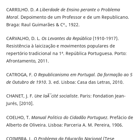
CARRILHO. D.
A Liberdade de Ensino perante o Problema
Moral
. Depoimento de um Professor e de um Republicano.
Braga: Raul Guimarães & Cª., 1922.
CARVALHO, D. L.
Os Levantes da República
(1910-1917).
Resistência à laicização e movimentos populares de
repertório tradicional na 1ª. República Portuguesa. Porto:
Afrontamento, 2011.
CATROGA, F.
O Republicanismo em Portugal. Da formação ao 5
de Outubro de 1910
. 3. ed. Lisboa: Casa das Letras, 2010.
CHANET, J. F.
Une laÃ¯cité socialiste
. Paris: Fondation Jean-
Jurés, [2010].
COELHO, T.
Manual Politico do Cidadão Portuguez
. Prefácio de
Alberto de Oliveira. Lisboa: Parceria A. M. Pereira, 1906.
COIMBRA, L.
O Problema da Educação Nacional
(Tese