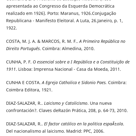
apresentada ao Congresso da Esquerda Democrática
realizado em 1926). Porto: Maranus, 1926.Conjugação
Republicana - Manifesto Eleitoral. A Luta, 26.Janeiro, p. 1,
1922.
COSTA, M. J. A. & MARCOS, R. M. F..
A Primeira República no
Direito Português
. Coimbra: Almedina, 2010.
CUNHA, P. F.
O essencial sobre a I República e a Constituição de
1911
. Lisboa: Imprensa Nacional - Casa da Moeda, 2011.
CUNHA E COSTA.
A Egreja Catholica e Sidonio Paes.
Coimbra:
Coimbra Editora, 1921.
DIAZ-SALAZAR, R..
Laicismo y Catolicismo
. Una nueva
confrontación?. Claves deRazón Prática, 208, p. 64-73, 2010.
DIAZ-SALAZAR, R..
El factor católico en la politica espaÃ±ola
.
Del nacionalismo al laicismo. Madrid: PPC, 2006.