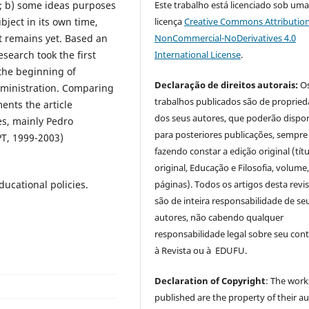
Este trabalho está licenciado sob um
; b) some ideas purposes
licença
Creative Commons Attribution
bject in its own time,
NonCommercial-NoDerivatives 4.0
it remains yet. Based an
International License
.
esearch took the first
the beginning of
Declaração de direitos autorais:
O
dministration. Comparing
trabalhos publicados são de proprie
ents the article
dos seus autores, que poderão dispor
es, mainly Pedro
para posteriores publicações, sempre
PT, 1999-2003)
fazendo constar a edição original (tít
original, Educação e Filosofia, volume,
páginas). Todos os artigos desta revi
ducational policies.
são de inteira responsabilidade de se
autores, não cabendo qualquer
responsabilidade legal sobre seu con
à Revista ou à EDUFU.
Declaration of Copyright
: The work
published are the property of their au