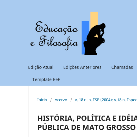
Edição Atual
Edições Anteriores
Chamadas
Template EeF
Início
/
Acervo
/
v. 18 n. n. ESP (2004): v.18 n. Espe
HISTÓRIA, POLÍTICA E ID
PÚBLICA DE MATO GROSSO