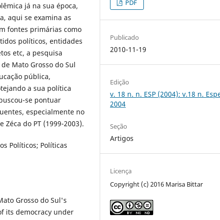
PDF
lêmica já na sua época,
a, aqui se examina as
em fontes primárias como
Publicado
dos políticos, entidades
2010-11-19
etos etc, a pesquisa
a de Mato Grosso do Sul
ucação pública,
Edição
tejando a sua política
v. 18 n. n. ESP (2004): v.18 n. Esp
buscou-se pontuar
2004
quentes, especialmente no
e Zéca do PT (1999-2003).
Seção
Artigos
 Políticos; Políticas
Licença
Copyright (c) 2016 Marisa Bittar
 Mato Grosso do Sul's
of its democracy under