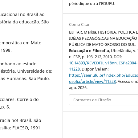
périodique ou à l’EDUFU.
cacional no Brasil ao
istória da educação. São
Como Citar
BITTAR, Marisa. HISTÓRIA, POLÍTICA 
IDÉIAS PEDAGÓGICAS NA EDUCAÇÃO
democrática em Mato
PÚBLICA DE MATO GROSSO DO SUL.
 1998.
Educação e Filosofia
, Uberlândia, v. 
n. ESP, p. 193–212, 2010. DOI:
10.14393/REVEDFIL.v18nn. ESPa2004-
sonhado ao estado
11228
. Disponível em:
istória. Universidade de:
https://seer.ufu.br/index.php/Educac
cias Humanas. São Paulo,
osofia/article/view/11228
. Acesso em:
ago. 2026.
colares. Correio do
Formatos de Citação
p. 6.
acia no! Brasil. São
asília: FLACSO, 1991.