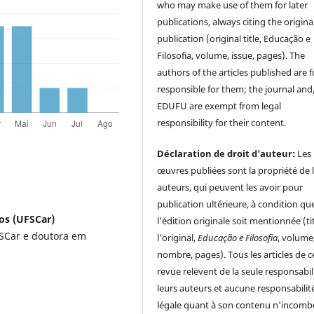
who may make use of them for later
publications, always citing the origina
publication (original title, Educação e
Filosofia, volume, issue, pages). The
authors of the articles published are f
responsible for them; the journal and
EDUFU are exempt from legal
responsibility for their content.
Déclaration de droit d’auteur:
Les
œuvres publiées sont la propriété de 
auteurs, qui peuvent les avoir pour
publication ultérieure, à condition qu
los (UFSCar)
l'édition originale soit mentionnée (ti
SCar e doutora em
l'original,
Educação e Filosofia
, volume
nombre, pages). Tous les articles de c
revue relèvent de la seule responsabil
leurs auteurs et aucune responsabilit
légale quant à son contenu n'incomb