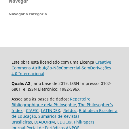
Navegar
Navegar a categoria
Este obra está licenciado com uma Licença
Creative
Commons Atribuição-NãoComercial-SemDerivações
4.0 Internacional
.
Qualis A2
, ano base de 2019. ISSN Impresso: 0102-
6801 e ISSN Eletrônico: 1982-596X
Associada às bases de dados:
Repertoire
Bibliographique dela Philosophie
,
The Philosopher’s
Index
,
CIAFIC
,
LATINDEX
,
Refdoc
,
Biblioteca Brasileira
de Educação
,
Sumários de Revistas
Brasileiras
,
DIADORIM
,
EDUC@
,
PhilPapers
Journal
,
Portal de Periódicos ANPOF
.