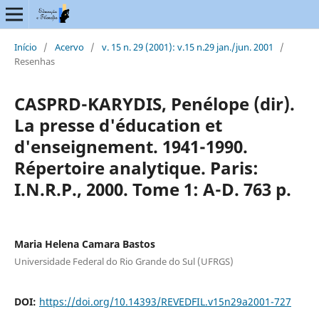
Início
/
Acervo
/
v. 15 n. 29 (2001): v.15 n.29 jan./jun. 2001
/
Resenhas
CASPRD-KARYDIS, Penélope (dir).
La presse d'éducation et
d'enseignement. 1941-1990.
Répertoire analytique. Paris:
I.N.R.P., 2000. Tome 1: A-D. 763 p.
Maria Helena Camara Bastos
Universidade Federal do Rio Grande do Sul (UFRGS)
DOI:
https://doi.org/10.14393/REVEDFIL.v15n29a2001-727