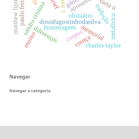
apresentação
matthew lipman
gênero
paulo freire
brief
carta ii
j. nav.
sandra cristina
tradução
obituário
metafísica
dossiêagostinhodasilva
memorial
homenagem
diferenças
corpos
ensino
crença
charles taylor
Navegar
Navegar a categoria