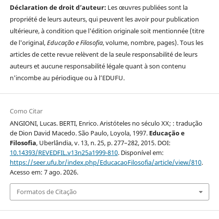
Déclaration de droit d’auteur:
Les œuvres publiées sont la
propriété de leurs auteurs, qui peuvent les avoir pour publication
ultérieure, à condition que l'édition originale soit mentionnée (titre
de l'original,
Educação e Filosofia
, volume, nombre, pages). Tous les
articles de cette revue relèvent de la seule responsabilité de leurs
auteurs et aucune responsabilité légale quant à son contenu
n'incombe au périodique ou à l’EDUFU.
Como Citar
ANGIONI, Lucas. BERTI, Enrico. Aristóteles no século XX; : tradução
de Dion David Macedo. São Paulo, Loyola, 1997.
Educação e
Filosofia
, Uberlândia, v. 13, n. 25, p. 277–282, 2015. DOI:
10.14393/REVEDFIL.v13n25a1999-810
. Disponível em:
https://seer.ufu.br/index.php/EducacaoFilosofia/article/view/810
.
Acesso em: 7 ago. 2026.
Formatos de Citação