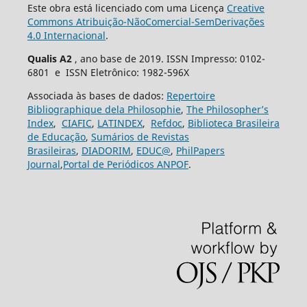
Este obra está licenciado com uma Licença
Creative
Commons Atribuição-NãoComercial-SemDerivações
4.0 Internacional
.
Qualis A2
, ano base de 2019. ISSN Impresso: 0102-
6801 e ISSN Eletrônico: 1982-596X
Associada às bases de dados:
Repertoire
Bibliographique dela Philosophie
,
The Philosopher’s
Index
,
CIAFIC
,
LATINDEX
,
Refdoc
,
Biblioteca Brasileira
de Educação
,
Sumários de Revistas
Brasileiras
,
DIADORIM
,
EDUC@
,
PhilPapers
Journal
,
Portal de Periódicos ANPOF
.