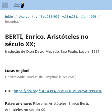
Início
/
Acervo
/
v. 13 n. 25 (1999): v.13 n.25 jan./jun. 1999
/
Resenhas
BERTI, Enrico. Aristóteles no
século XX;
tradução de Dion David Macedo. São Paulo, Loyola, 1997
Lucas Angioni
Universidade Estadual de Campinas (UNICAMP)
DOI:
https://doi.org/10.14393/REVEDFIL.v13n25a1999-810
Palavras-chave:
Filosofia, Aristóteles, Enrico Berti,
Aristóteles no século XX