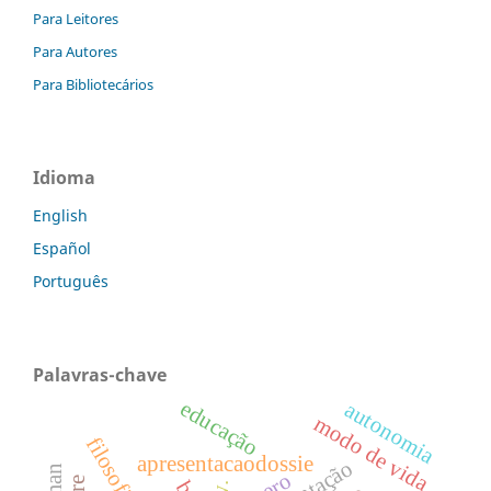
Para Leitores
Para Autores
Para Bibliotecários
Idioma
English
Español
Português
Palavras-chave
educação
autonomia
modo de vida
filosofia
apresentacaodossie