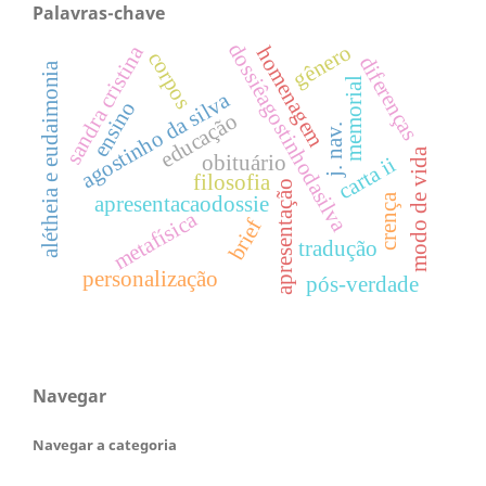
Palavras-chave
dossiêagostinhodasilva
gênero
sandra cristina
homenagem
corpos
diferenças
alétheia e eudaimonia
memorial
agostinho da silva
ensino
educação
j. nav.
modo de vida
obituário
carta ii
filosofia
apresentação
crença
apresentacaodossie
metafísica
brief
tradução
personalização
pós-verdade
Navegar
Navegar a categoria