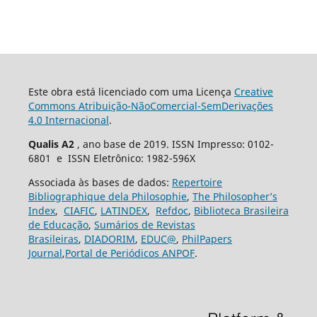
Este obra está licenciado com uma Licença
Creative
Commons Atribuição-NãoComercial-SemDerivações
4.0 Internacional
.
Qualis A2
, ano base de 2019. ISSN Impresso: 0102-
6801 e ISSN Eletrônico: 1982-596X
Associada às bases de dados:
Repertoire
Bibliographique dela Philosophie
,
The Philosopher’s
Index
,
CIAFIC
,
LATINDEX
,
Refdoc
,
Biblioteca Brasileira
de Educação
,
Sumários de Revistas
Brasileiras
,
DIADORIM
,
EDUC@
,
PhilPapers
Journal
,
Portal de Periódicos ANPOF
.