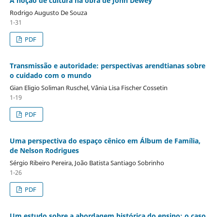
A noção de cultura na obra de John Dewey
Rodrigo Augusto De Souza
1-31
PDF
Transmissão e autoridade: perspectivas arendtianas sobre
o cuidado com o mundo
Gian Eligio Soliman Ruschel, Vânia Lisa Fischer Cossetin
1-19
PDF
Uma perspectiva do espaço cênico em Álbum de Família,
de Nelson Rodrigues
Sérgio Ribeiro Pereira, João Batista Santiago Sobrinho
1-26
PDF
Um estudo sobre a abordagem histórica do ensino: o caso