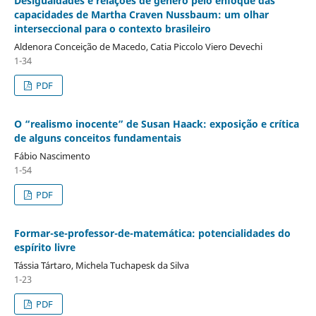
Desigualdades e relações de gênero pelo enfoque das
capacidades de Martha Craven Nussbaum: um olhar
interseccional para o contexto brasileiro
Aldenora Conceição de Macedo, Catia Piccolo Viero Devechi
1-34
PDF
O “realismo inocente” de Susan Haack: exposição e crítica
de alguns conceitos fundamentais
Fábio Nascimento
1-54
PDF
Formar-se-professor-de-matemática: potencialidades do
espírito livre
Tássia Tártaro, Michela Tuchapesk da Silva
1-23
PDF