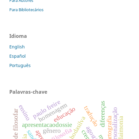
Para Autores
Para Bibliotecários
Idioma
English
Español
Português
Palavras-chave
paulo freire
diferenças
homenagem
ensino
tradução
educação
personalização
ato de filosofar
cartografia
apresentacaodossie
filosofia
gênero
crença