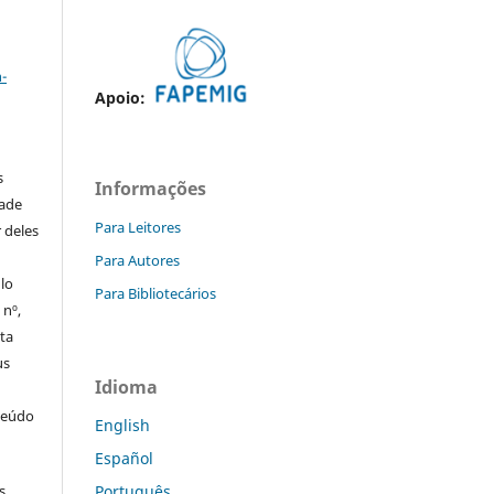
a
-
Apoio:
s
Informações
dade
Para Leitores
 deles
Para Autores
ulo
Para Bibliotecários
 nº,
sta
us
Idioma
teúdo
English
Español
Português
s