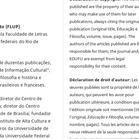
published are the property of their au
who may make use of them for later
publications, always citing the origina
rto (FLUP)
publication (original title, Educação e
ela Faculdade de Letras
Filosofia, volume, issue, pages). The
 federais do Rio de
authors of the articles published are f
responsible for them; the journal and
EDUFU are exempt from legal
de duzentas publicações,
responsibility for their content.
e Informação Cultural”,
ilosofia e história e
Déclaration de droit d’auteur:
Les
rasileiros e franceses.
œuvres publiées sont la propriété de 
auteurs, qui peuvent les avoir pour
diretor do Centro de
publication ultérieure, à condition qu
; diretor do Centro
l'édition originale soit mentionnée (ti
de de Brasília; fundador
l'original,
Educação e Filosofia
, volume
stituto de Alta Cultura e
nombre, pages). Tous les articles de c
iros da Universidade de
revue relèvent de la seule responsabil
da Universidade Federal