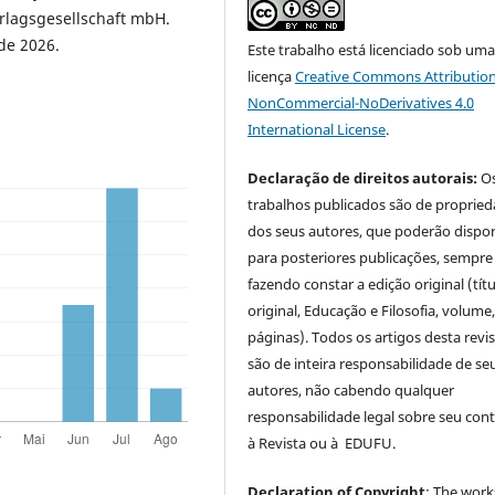
rlagsgesellschaft mbH.
de 2026.
Este trabalho está licenciado sob um
licença
Creative Commons Attribution
NonCommercial-NoDerivatives 4.0
International License
.
Declaração de direitos autorais:
O
trabalhos publicados são de proprie
dos seus autores, que poderão dispor
para posteriores publicações, sempre
fazendo constar a edição original (tít
original, Educação e Filosofia, volume,
páginas). Todos os artigos desta revi
são de inteira responsabilidade de se
autores, não cabendo qualquer
responsabilidade legal sobre seu con
à Revista ou à EDUFU.
Declaration of Copyright
: The work