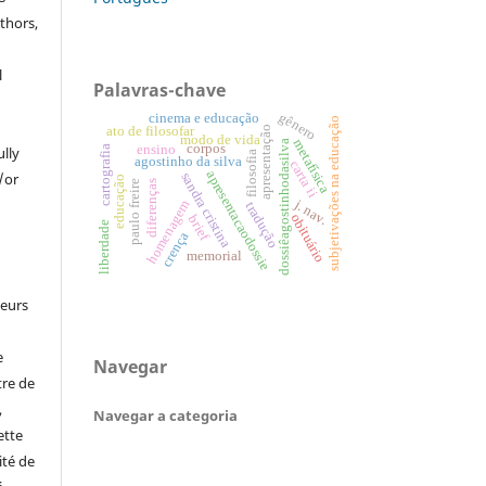
thors,
l
Palavras-chave
gênero
cinema e educação
subjetivações na educação
ato de filosofar
apresentação
modo de vida
metafísica
dossiêagostinhodasilva
corpos
ensino
ully
cartografia
filosofia
agostinho da silva
carta ii
apresentacaodossie
/or
sandra cristina
educação
paulo freire
diferenças
j. nav.
homenagem
tradução
obituário
brief
liberdade
crença
memorial
leurs
e
Navegar
tre de
,
Navegar a categoria
ette
ité de