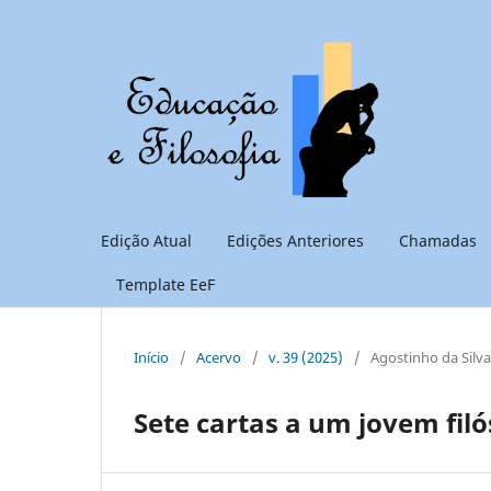
Edição Atual
Edições Anteriores
Chamadas
Template EeF
Início
/
Acervo
/
v. 39 (2025)
/
Agostinho da Silv
Sete cartas a um jovem filós