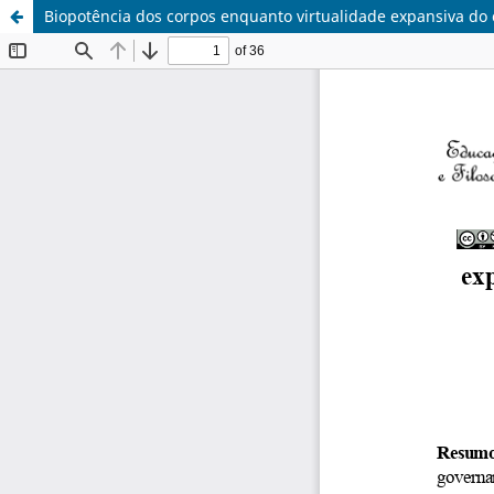
Biopotência dos corpos enquanto virtualidade expansiva do c