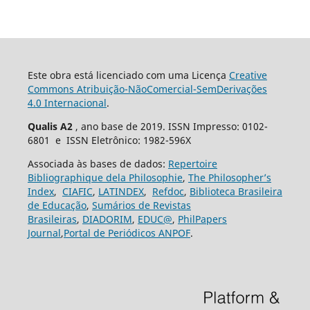
Este obra está licenciado com uma Licença
Creative
Commons Atribuição-NãoComercial-SemDerivações
4.0 Internacional
.
Qualis A2
, ano base de 2019. ISSN Impresso: 0102-
6801 e ISSN Eletrônico: 1982-596X
Associada às bases de dados:
Repertoire
Bibliographique dela Philosophie
,
The Philosopher’s
Index
,
CIAFIC
,
LATINDEX
,
Refdoc
,
Biblioteca Brasileira
de Educação
,
Sumários de Revistas
Brasileiras
,
DIADORIM
,
EDUC@
,
PhilPapers
Journal
,
Portal de Periódicos ANPOF
.