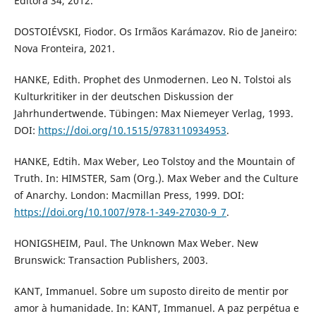
Editora 34, 2012.
DOSTOIÉVSKI, Fiodor. Os Irmãos Karámazov. Rio de Janeiro:
Nova Fronteira, 2021.
HANKE, Edith. Prophet des Unmodernen. Leo N. Tolstoi als
Kulturkritiker in der deutschen Diskussion der
Jahrhundertwende. Tübingen: Max Niemeyer Verlag, 1993.
DOI:
https://doi.org/10.1515/9783110934953
.
HANKE, Edtih. Max Weber, Leo Tolstoy and the Mountain of
Truth. In: HIMSTER, Sam (Org.). Max Weber and the Culture
of Anarchy. London: Macmillan Press, 1999. DOI:
https://doi.org/10.1007/978-1-349-27030-9_7
.
HONIGSHEIM, Paul. The Unknown Max Weber. New
Brunswick: Transaction Publishers, 2003.
KANT, Immanuel. Sobre um suposto direito de mentir por
amor à humanidade. In: KANT, Immanuel. A paz perpétua e