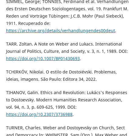
SIMMEL, George; TÖNNIES, Ferdinand et al. Verhandlungen
des Ersten Deutschen Soziologentages. vol. 19. Frankfurt M.
Reden und Vorträge Tübingen: J.C.B. Mohr (Paul Siebeck),
1911. Recuperado de:
https://archive.org/details/verhandlungendes00deut
.
TARR. Zoltan. A Note on Weber and Lukacs. International
Journal of Politics, Culture, and Society, v. 3, n. 1, 1989. DOI:
https://doi.org/10.1007/BF01430693
.
TCHIRKÓV, Nikolai. O estilo de Dostoiévski. Problemas,
ideias, imagens. São Paulo: Editora 34, 2022.
TIHANOV, Galin. Ethics and Revolution: Lukács's Responses
to Dostoevsky. Modern Humanities Research Association,
vol. 94, n. 3, p. 609-625, 1999. DOI:
https://doi.org/10.2307/3736988
.
TURNER, Charles. Weber and Dostoyevsky on Church, Sect
and Democracy In: WHIMSTER, Sam (Org.). Max Weber and