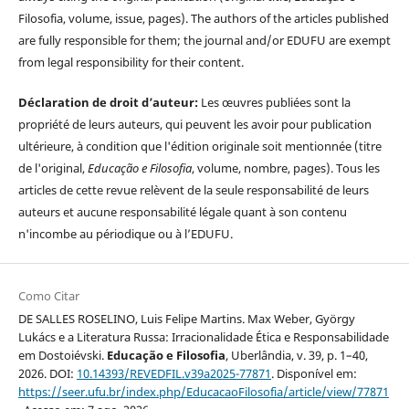
Filosofia, volume, issue, pages). The authors of the articles published
are fully responsible for them; the journal and/or EDUFU are exempt
from legal responsibility for their content.
Déclaration de droit d’auteur:
Les œuvres publiées sont la
propriété de leurs auteurs, qui peuvent les avoir pour publication
ultérieure, à condition que l'édition originale soit mentionnée (titre
de l'original,
Educação e Filosofia
, volume, nombre, pages). Tous les
articles de cette revue relèvent de la seule responsabilité de leurs
auteurs et aucune responsabilité légale quant à son contenu
n'incombe au périodique ou à l’EDUFU.
Como Citar
DE SALLES ROSELINO, Luis Felipe Martins. Max Weber, György
Lukács e a Literatura Russa: Irracionalidade Ética e Responsabilidade
em Dostoiévski.
Educação e Filosofia
, Uberlândia, v. 39, p. 1–40,
2026. DOI:
10.14393/REVEDFIL.v39a2025-77871
. Disponível em:
https://seer.ufu.br/index.php/EducacaoFilosofia/article/view/77871