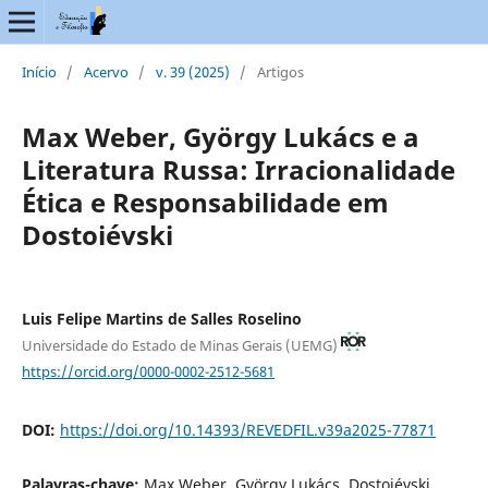
Início
/
Acervo
/
v. 39 (2025)
/
Artigos
Max Weber, György Lukács e a
Literatura Russa: Irracionalidade
Ética e Responsabilidade em
Dostoiévski
Luis Felipe Martins de Salles Roselino
Universidade do Estado de Minas Gerais (UEMG)
https://orcid.org/0000-0002-2512-5681
DOI:
https://doi.org/10.14393/REVEDFIL.v39a2025-77871
Palavras-chave:
Max Weber, György Lukács, Dostoiévski,