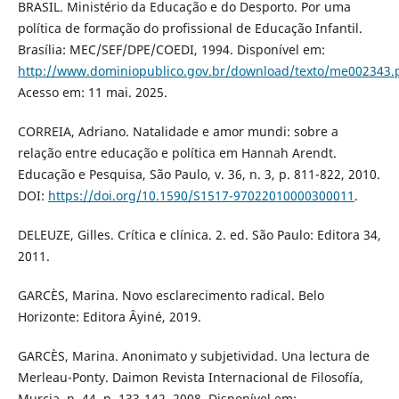
BRASIL. Ministério da Educação e do Desporto. Por uma
política de formação do profissional de Educação Infantil.
Brasília: MEC/SEF/DPE/COEDI, 1994. Disponível em:
http://www.dominiopublico.gov.br/download/texto/me002343.
Acesso em: 11 mai. 2025.
CORREIA, Adriano. Natalidade e amor mundi: sobre a
relação entre educação e política em Hannah Arendt.
Educação e Pesquisa, São Paulo, v. 36, n. 3, p. 811-822, 2010.
DOI:
https://doi.org/10.1590/S1517-97022010000300011
.
DELEUZE, Gilles. Crítica e clínica. 2. ed. São Paulo: Editora 34,
2011.
GARCÈS, Marina. Novo esclarecimento radical. Belo
Horizonte: Editora Âyiné, 2019.
GARCÈS, Marina. Anonimato y subjetividad. Una lectura de
Merleau-Ponty. Daimon Revista Internacional de Filosofía,
Murcia, n. 44, p. 133-142, 2008. Disponível em: