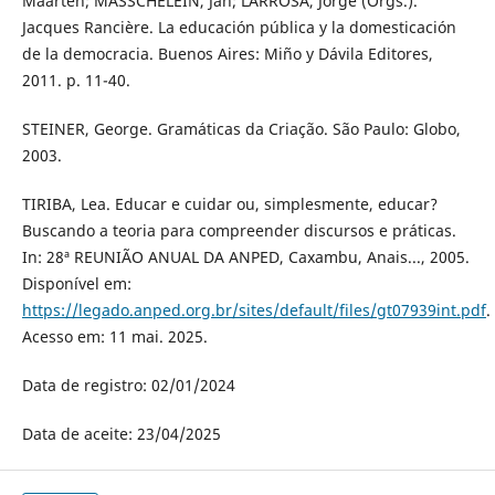
Maarten; MASSCHELEIN, Jan; LARROSA, Jorge (Orgs.).
Jacques Rancière. La educación pública y la domesticación
de la democracia. Buenos Aires: Miño y Dávila Editores,
2011. p. 11-40.
STEINER, George. Gramáticas da Criação. São Paulo: Globo,
2003.
TIRIBA, Lea. Educar e cuidar ou, simplesmente, educar?
Buscando a teoria para compreender discursos e práticas.
In: 28ª REUNIÃO ANUAL DA ANPED, Caxambu, Anais..., 2005.
Disponível em:
https://legado.anped.org.br/sites/default/files/gt07939int.pdf
.
Acesso em: 11 mai. 2025.
Data de registro: 02/01/2024
Data de aceite: 23/04/2025