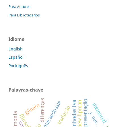
Para Autores
Para Bibliotecários
Idioma
English
Español
Português
Palavras-chave
diferenças
apresentação
apresentacaodossie
matthew lipman
memorial
gênero
tradução
j. nav.
filosofia