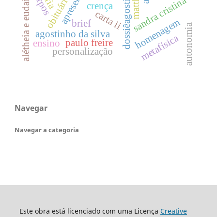
dossiêagostinhodasilva
alétheia e eudaimonia
corpos
obituário
sandra cristina
crença
carta ii
homenagem
brief
autonomia
agostinho da silva
metafísica
paulo freire
ensino
personalização
Navegar
Navegar a categoria
Este obra está licenciado com uma Licença
Creative