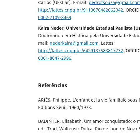
Carlos (UFSCar). E-mail:
pedrofsouza@gmail.co
http://lattes.cnpq.br/9110676482062042
. ORCID
0002-7109-8469
.
Kaira Neder, Universidade Estadual Paulista (U
Doutoranda em História pela Universidade Estadu
mail:
nederkaira@gmail.com
. Lattes:
http://lattes.cnpq.br/6429137583817732
. ORCID
0001-8047-2996
.
Referências
ARIÈS, Philippe. L’enfant et la vie familiale sous 
Editions Seuil, 1960/1973.
BADINTER, Elisabeth. Um amor conquistado: o m
ed., Trad. Waltensir Dutra. Rio de Janeiro: Nova 