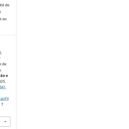
ité de
é
e au
,
?
e de
,
ão e
025.
341
.
aoFil
 7