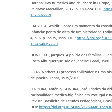
Dorena. Day nurseries and childcare in Europe,
Palgrave MacMillan, 2017. p. 189-224. DOI:
http
137-59227-9
.
CAUVILLA, Waldir. Sobre um momento da constit
infância: ponto de vista de um historiador. Estilo
4, n. 6, p. 72-79, 1999. DOI:
https://doi.org/10.1
1624.v4i6p72-79
.
DONZELOT, Jacques. A polícia das famílias. 3. e
Costa Albuquerque. Rio de Janeiro: Graal, 1980.
ELIAS, Norbert. O processo civilizador I: Uma hi
de Janeiro: Zahar, 1939/2011.
FERREIRA, Antônio; GONDRA, José. Idades da vida
racionalidade médico-higiênica em Portugal e no 
Revista Brasileira de Estudos Pedagógicos, Brasíli
DOI:
https://doi.org/10.24109/2176-6681.rbep.8