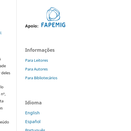
a
Apoio:
-
Informações
s
Para Leitores
dade
Para Autores
 deles
Para Bibliotecários
ulo
 nº,
sta
Idioma
us
English
Español
teúdo
Português