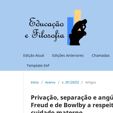
Edição Atual
Edições Anteriores
Chamadas
Template EeF
Início
/
Acervo
/
v. 39 (2025)
/
Artigos
Privação, separação e angú
Freud e de Bowlby a respei
cuidado materno