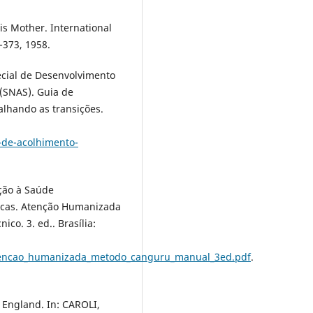
is Mother. International
0-373, 1958.
ecial de Desenvolvimento
 (SNAS). Guia de
alhando as transições.
-de-acolhimento-
nção à Saúde
icas. Atenção Humanizada
o. 3. ed.. Brasília:
atencao_humanizada_metodo_canguru_manual_3ed.pdf
.
 England. In: CAROLI,