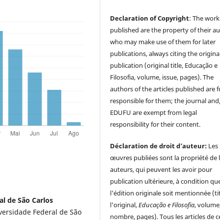
Declaration of Copyright
: The work
published are the property of their au
who may make use of them for later
publications, always citing the origina
publication (original title, Educação e
Filosofia, volume, issue, pages). The
authors of the articles published are f
responsible for them; the journal and
EDUFU are exempt from legal
responsibility for their content.
Déclaration de droit d’auteur:
Les
œuvres publiées sont la propriété de 
auteurs, qui peuvent les avoir pour
publication ultérieure, à condition qu
l'édition originale soit mentionnée (ti
l de São Carlos
l'original,
Educação e Filosofia
, volume
versidade Federal de São
nombre, pages). Tous les articles de c