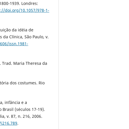
 1800-1939. Londres:
s://doi.org/10.1057/978-1-
uição da idéia de
s da Clínica, São Paulo, v.
1606/issn.1981-
d. Trad. Maria Theresa da
stória dos costumes. Rio
, infância e a
Brasil (séculos 17-19).
a, v. 87, n. 216, 2006.
7i216.789
.