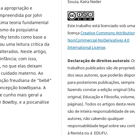
Souza, Kaira Neder
 a apropriação e
 empreendida por John
 Uma teoria fundamental
Este trabalho está licenciado sob um
smo da psiquiatria
licença
Creative Commons Attribution
owlby tendo como base a
NonCommercial-NoDerivatives 4.0
ou uma leitura crítica da
International License
.
alterados. Neste artigo,
infância; com isso,
Declaração de direitos autorais:
O
, no que elas deixam
trabalhos publicados são de proprie
 cuidado materno. Ao
dos seus autores, que poderão dispor
epção freudiana de “bebê”
para posteriores publicações, sempre
concepção bowlbyana. A
fazendo constar a edição original (tít
e cunho mais geral a
original, Educação e Filosofia, volume,
e Bowlby, e a psicanálise
páginas). Todos os artigos desta revi
são de inteira responsabilidade de se
autores, não cabendo qualquer
responsabilidade legal sobre seu con
à Revista ou à EDUFU.