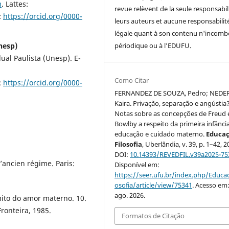
m
. Lattes:
revue relèvent de la seule responsabil
:
https://orcid.org/0000-
leurs auteurs et aucune responsabilit
légale quant à son contenu n'incomb
nesp)
périodique ou à l’EDUFU.
al Paulista (Unesp). E-
Como Citar
:
https://orcid.org/0000-
FERNANDEZ DE SOUZA, Pedro; NEDER
Kaira. Privação, separação e angústia
Notas sobre as concepções de Freud 
Bowlby a respeito da primeira infância
educação e cuidado materno.
Educaç
Filosofia
, Uberlândia, v. 39, p. 1–42, 2
DOI:
10.14393/REVEDFIL.v39a2025-75
l’ancien régime. Paris:
Disponível em:
https://seer.ufu.br/index.php/Educac
osofia/article/view/75341
. Acesso em:
ago. 2026.
ito do amor materno. 10.
Fronteira, 1985.
Formatos de Citação