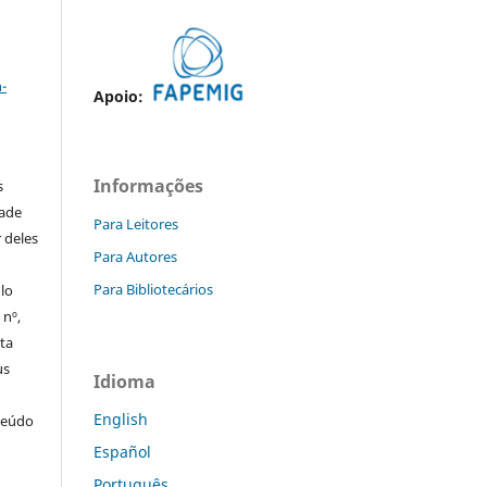
a
-
Apoio:
Informações
s
dade
Para Leitores
 deles
Para Autores
Para Bibliotecários
ulo
 nº,
sta
us
Idioma
English
teúdo
Español
Português