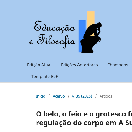
Edição Atual
Edições Anteriores
Chamadas
Template EeF
Início
/
Acervo
/
v. 39 (2025)
/
Artigos
O belo, o feio e o grotesco 
regulação do corpo em A S