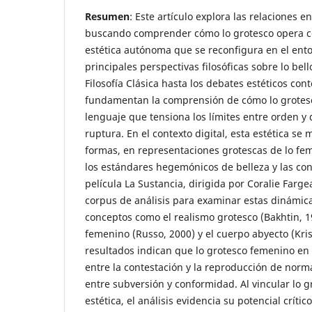
Resumen
: Este artículo explora las relaciones ent
buscando comprender cómo lo grotesco opera c
estética autónoma que se reconfigura en el entor
principales perspectivas filosóficas sobre lo bello
Filosofía Clásica hasta los debates estéticos co
fundamentan la comprensión de cómo lo grotes
lenguaje que tensiona los límites entre orden y
ruptura. En el contexto digital, esta estética se 
formas, en representaciones grotescas de lo fe
los estándares hegemónicos de belleza y las con
película La Sustancia, dirigida por Coralie Farg
corpus de análisis para examinar estas dinámic
conceptos como el realismo grotesco (Bakhtin, 1
femenino (Russo, 2000) y el cuerpo abyecto (Kris
resultados indican que lo grotesco femenino en e
entre la contestación y la reproducción de norm
entre subversión y conformidad. Al vincular lo g
estética, el análisis evidencia su potencial crític