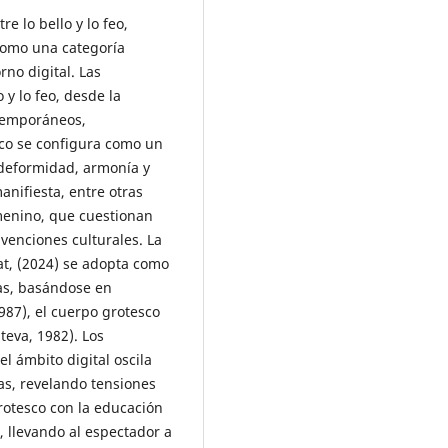
re lo bello y lo feo,
omo una categoría
no digital. Las
 y lo feo, desde la
ntemporáneos,
co se configura como un
 deformidad, armonía y
manifiesta, entre otras
menino, que cuestionan
venciones culturales. La
eat, (2024) se adopta como
as, basándose en
987), el cuerpo grotesco
teva, 1982). Los
l ámbito digital oscila
as, revelando tensiones
rotesco con la educación
o, llevando al espectador a