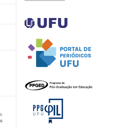
o,
li