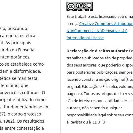
Este trabalho está licenciado sob um
licença
Creative Commons Attribution
feio, buscando
NonCommercial-NoDerivatives 4.0
ategoria estética
International License
.
l. As principais
rtindo da Filosofia
Declaração de direitos autorais:
O
contemporâneos,
trabalhos publicados são de proprie
o se estabelece como
dos seus autores, que poderão dispor
rdem e disformidade,
para posteriores publicações, sempre
tética se manifesta,
fazendo constar a edição original (tít
 feminino, que
original, Educação e Filosofia, volume,
nvenções culturais. O
páginas). Todos os artigos desta revi
argeat é utilizado como
são de inteira responsabilidade de se
cas, fundamentando-se em
autores, não cabendo qualquer
87), o corpo grotesco
responsabilidade legal sobre seu con
a, 1982). Os resultados
à Revista ou à EDUFU.
la entre contestação e