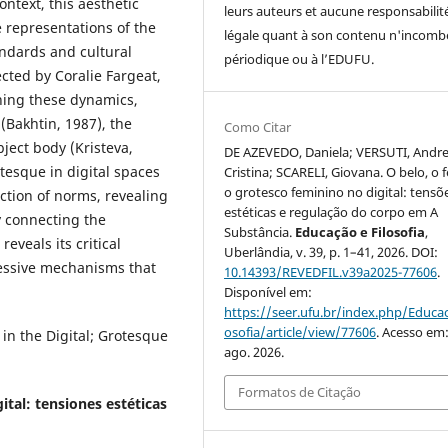
ntext, this aesthetic
leurs auteurs et aucune responsabilit
 representations of the
légale quant à son contenu n'incomb
ndards and cultural
périodique ou à l’EDUFU.
cted by Coralie Fargeat,
ining these dynamics,
(Bakhtin, 1987), the
Como Citar
ject body (Kristeva,
DE AZEVEDO, Daniela; VERSUTI, Andr
otesque in digital spaces
Cristina; SCARELI, Giovana. O belo, o f
o grotesco feminino no digital: tensõ
ction of norms, revealing
estéticas e regulação do corpo em A
 connecting the
Substância.
Educação e Filosofia
,
eveals its critical
Uberlândia, v. 39, p. 1–41, 2026. DOI:
pressive mechanisms that
10.14393/REVEDFIL.v39a2025-77606
.
Disponível em:
https://seer.ufu.br/index.php/Educac
osofia/article/view/77606
. Acesso em:
 in the Digital; Grotesque
ago. 2026.
Formatos de Citação
gital: tensiones estéticas