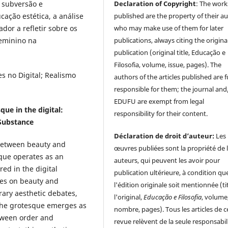
Declaration of Copyright
: The work
 subversão e
published are the property of their au
cação estética, a análise
who may make use of them for later
ador a refletir sobre os
publications, always citing the origina
eminino na
publication (original title, Educação e
Filosofia, volume, issue, pages). The
tes no Digital; Realismo
authors of the articles published are f
responsible for them; the journal and
EDUFU are exempt from legal
que in the digital:
responsibility for their content.
 Substance
Déclaration de droit d’auteur:
Les
p between beauty and
œuvres publiées sont la propriété de 
que operates as an
auteurs, qui peuvent les avoir pour
ed in the digital
publication ultérieure, à condition qu
ves on beauty and
l'édition originale soit mentionnée (ti
rary aesthetic debates,
l'original,
Educação e Filosofia
, volume
the grotesque emerges as
nombre, pages). Tous les articles de c
tween order and
revue relèvent de la seule responsabil