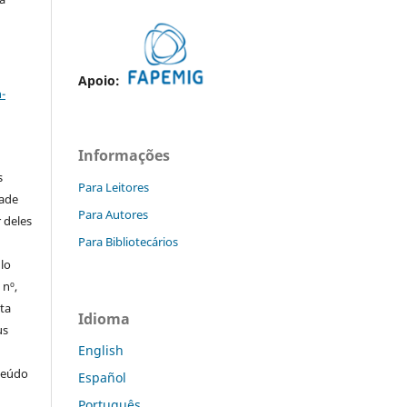
a
Apoio:
-
Informações
s
Para Leitores
dade
Para Autores
 deles
Para Bibliotecários
ulo
 nº,
sta
Idioma
us
English
teúdo
Español
Português