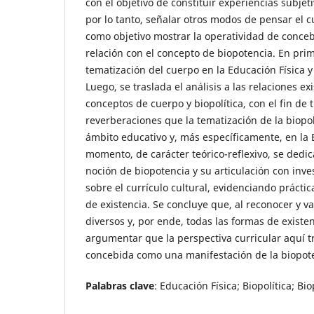
con el objetivo de constituir experiencias subje
por lo tanto, señalar otros modos de pensar el c
como objetivo mostrar la operatividad de concebi
relación con el concepto de biopotencia. En prim
tematización del cuerpo en la Educación Física y 
Luego, se traslada el análisis a las relaciones ex
conceptos de cuerpo y biopolítica, con el fin de
reverberaciones que la tematización de la biopol
ámbito educativo y, más específicamente, en la E
momento, de carácter teórico-reflexivo, se dedica
noción de biopotencia y su articulación con inve
sobre el currículo cultural, evidenciando práct
de existencia. Se concluye que, al reconocer y v
diversos y, por ende, todas las formas de existen
argumentar que la perspectiva curricular aquí 
concebida como una manifestación de la biopote
Palabras clave
: Educación Física; Biopolítica; Bi