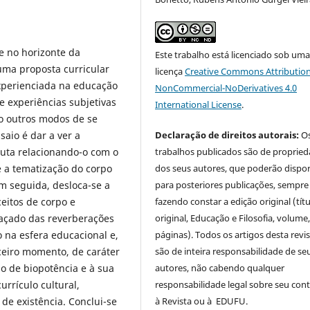
te no horizonte da
Este trabalho está licenciado sob um
uma proposta curricular
licença
Creative Commons Attribution
perienciada na educação
NonCommercial-NoDerivatives 4.0
e experiências subjetivas
International License
.
o outros modos de se
Declaração de direitos autorais:
O
saio é dar a ver a
trabalhos publicados são de proprie
auta relacionando-o com o
dos seus autores, que poderão dispor
e a tematização do corpo
para posteriores publicações, sempre
Em seguida, desloca-se a
fazendo constar a edição original (tít
ceitos de corpo e
original, Educação e Filosofia, volume,
traçado das reverberações
páginas). Todos os artigos desta revi
 na esfera educacional e,
são de inteira responsabilidade de se
ceiro momento, de caráter
autores, não cabendo qualquer
ão de biopotência e à sua
responsabilidade legal sobre seu con
urrículo cultural,
à Revista ou à EDUFU.
de existência. Conclui-se