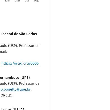
 Federal de São Carlos
aulo (USP). Professor em
mail:
:
https://orcid.org/0000-
 Pernambuco (UPE)
ulo (USP). Professor da
ro.bonetto@upe.br
.
. ORCID:
 Lavras (UFLA)