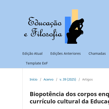
Edição Atual
Edições Anteriores
Chamadas
Template EeF
Início
/
Acervo
/
v. 39 (2025)
/
Artigos
Biopotência dos corpos en
currículo cultural da Educa