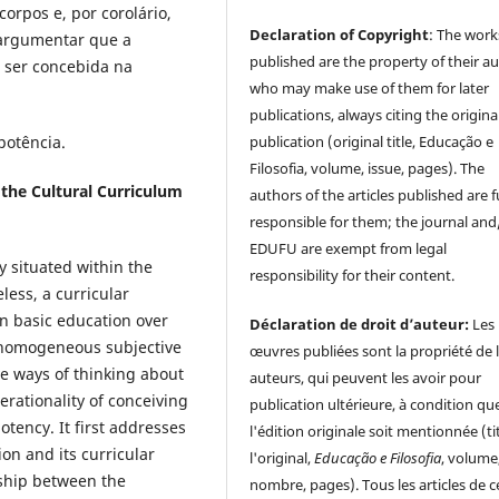
corpos e, por corolário,
Declaration of Copyright
: The work
l argumentar que a
published are the property of their au
e ser concebida na
who may make use of them for later
publications, always citing the origina
publication (original title, Educação e
opotência.
Filosofia, volume, issue, pages). The
 the Cultural Curriculum
authors of the articles published are f
responsible for them; the journal and
EDUFU are exempt from legal
ly situated within the
responsibility for their content.
less, a curricular
in basic education over
Déclaration de droit d’auteur:
Les
-homogeneous subjective
œuvres publiées sont la propriété de 
ve ways of thinking about
auteurs, qui peuvent les avoir pour
rationality of conceiving
publication ultérieure, à condition qu
otency. It first addresses
l'édition originale soit mentionnée (ti
on and its curricular
l'original,
Educação e Filosofia
, volume
onship between the
nombre, pages). Tous les articles de c