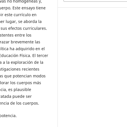
tivas no homogéneas y,
uerpo. Este ensayo tiene
r este currículo en
er lugar, se aborda la
sus efectos curriculares.
istentes entre los
 trazar brevemente las
ítica ha adquirido en el
ducación Física. El tercer
 a la exploración de la
stigaciones recientes
icas que potencian modos
alorar los cuerpos más
cia, es plausible
tratada puede ser
ncia de los cuerpos.
opotencia.