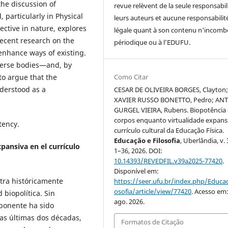
the discussion of
revue relèvent de la seule responsabil
, particularly in Physical
leurs auteurs et aucune responsabilit
lective in nature, explores
légale quant à son contenu n'incomb
recent research on the
périodique ou à l’EDUFU.
 enhance ways of existing.
iverse bodies—and, by
Como Citar
 to argue that the
derstood as a
CESAR DE OLIVEIRA BORGES, Clayton
XAVIER RUSSO BONETTO, Pedro; AN
GURGEL VIEIRA, Rubens. Biopotência
corpos enquanto virtualidade expans
tency.
currículo cultural da Educação Física.
Educação e Filosofia
, Uberlândia, v. 
pansiva en el currículo
1–36, 2026. DOI:
10.14393/REVEDFIL.v39a2025-77420
.
Disponível em:
ntra históricamente
https://seer.ufu.br/index.php/Educac
osofia/article/view/77420
. Acesso em:
biopolítica. Sin
ago. 2026.
ponente ha sido
as últimas dos décadas,
Formatos de Citação