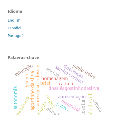
Idioma
English
Español
Português
Palavras-chave
educação
paulo freire
diferenças
sandra cristina
apresentacaodossie
ensino
agostinho da silva
gênero
homenagem
brief
carta ii
dossiêagostinhodasilva
autonomia
modo de vida
corpos
apresentação
metafísica
memorial
crença
filosofia
tradução
j. nav.
obituário