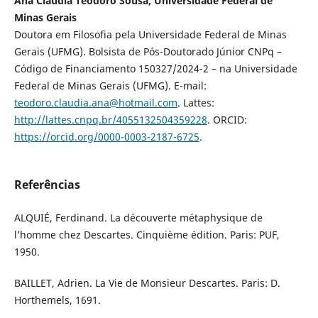
Ana Cláudia Teodoro Sousa, Universidade Federal de
Minas Gerais
Doutora em Filosofia pela Universidade Federal de Minas
Gerais (UFMG). Bolsista de Pós-Doutorado Júnior CNPq –
Código de Financiamento 150327/2024-2 – na Universidade
Federal de Minas Gerais (UFMG). E-mail:
teodoro.claudia.ana@hotmail.com
. Lattes:
http://lattes.cnpq.br/4055132504359228
. ORCID:
https://orcid.org/0000-0003-2187-6725
.
Referências
ALQUIÉ, Ferdinand. La découverte métaphysique de
l’homme chez Descartes. Cinquième édition. Paris: PUF,
1950.
BAILLET, Adrien. La Vie de Monsieur Descartes. Paris: D.
Horthemels, 1691.