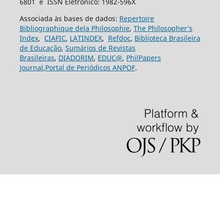
6801 e ISSN Eletrônico: 1982-596X
Associada às bases de dados:
Repertoire
Bibliographique dela Philosophie
,
The Philosopher’s
Index
,
CIAFIC
,
LATINDEX
,
Refdoc
,
Biblioteca Brasileira
de Educação
,
Sumários de Revistas
Brasileiras
,
DIADORIM
,
EDUC@
,
PhilPapers
Journal
,
Portal de Periódicos ANPOF
.