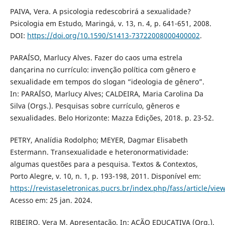
PAIVA, Vera. A psicologia redescobrirá a sexualidade?
Psicologia em Estudo, Maringá, v. 13, n. 4, p. 641-651, 2008.
DOI:
https://doi.org/10.1590/S1413-73722008000400002
.
PARAÍSO, Marlucy Alves. Fazer do caos uma estrela
dançarina no currículo: invenção política com gênero e
sexualidade em tempos do slogan “ideologia de gênero”.
In: PARAÍSO, Marlucy Alves; CALDEIRA, Maria Carolina Da
Silva (Orgs.). Pesquisas sobre currículo, gêneros e
sexualidades. Belo Horizonte: Mazza Edições, 2018. p. 23-52.
PETRY, Analídia Rodolpho; MEYER, Dagmar Elisabeth
Estermann. Transexualidade e heteronormatividade:
algumas questões para a pesquisa. Textos & Contextos,
Porto Alegre, v. 10, n. 1, p. 193-198, 2011. Disponível em:
https://revistaseletronicas.pucrs.br/index.php/fass/article/vie
Acesso em: 25 jan. 2024.
RIBEIRO, Vera M. Apresentação. In: AÇÃO EDUCATIVA (Org.).