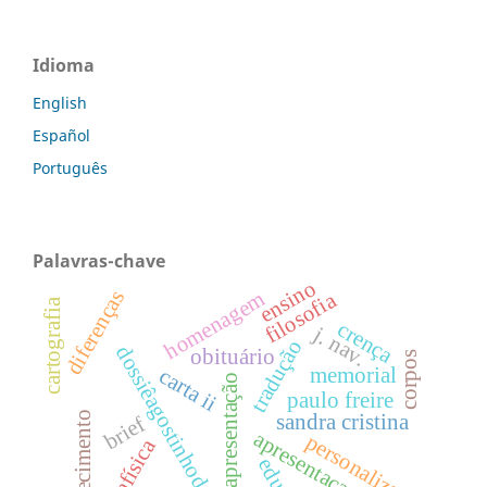
Idioma
English
Español
Português
Palavras-chave
ensino
diferenças
homenagem
filosofia
cartografia
crença
j. nav.
tradução
dossiêagostinhodasilva
obituário
corpos
memorial
carta ii
apresentação
paulo freire
esclarecimento
sandra cristina
brief
apresentacaodossie
personalização
metafísica