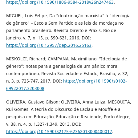
https://doi.org/10.1590/1806-9584-2018v26n247463
.
MIGUEL, Luis Felipe. Da “doutrinação marxista” à “ideologia
de gênero” – Escola Sem Partido e as leis da mordaça no
parlamento brasileiro. Revista Direito e Práxis, Rio de
Janeiro, v. 7, n. 15, p. 590-621, 2016. DOI:
https://doi.org/10.12957/dep.2016.25163
.
MISKOLCI, Richard; CAMPANA, Maximiliano. “Ideologia de
gênero”: notas para a genealogia de um pânico moral
contemporâneo. Revista Sociedade e Estado, Brasília, v. 32,
n. 3, p. 725-747, 2017. DOI:
https://doi.org/10.1590/s0102-
69922017.3203008
.
OLIVEIRA, Gustavo Gilson; OLIVEIRA, Anna Luiza; MESQUITA,
Rui Gomes. A teoria do Discurso de Laclau e Mouffe e a
pesquisa em Educação. Educação e Realidade, Porto Alegre,
v. 38, n. 4, p. 1.327-1.349, 2013. DOI:
https://doi.org/10.1590/S2175-62362013000400017
.