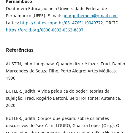
Pernambuco
Doutor em Educação pela Universidade Federal de
Pernambuco (UFPE). E-mail:
georgethemelo@gmail.com
.
Lattes:
https://lattes.cnpq.br/0614765110049772
. ORCID:
https://orcid.org/0000-0003-0363-8897
.
Referências
AUSTIN, John Langshaw. Quando dizer é fazer. Trad. Danilo
Marcondes de Souza Filho. Porto Alegre: Artes Médicas,
1990.
BUTLER, Judith. A vida psíquica do poder: teorias da
sujeição. Trad. Rogério Bettoni. Belo Horizonte: Autêntica,
2020.
BUTLER, Judith. Corpos que pesam: sobre os limites
discursivos do ‘sexo’. In: LOURO, Guacira Lopes (Org.). O
corpo educado: pedagogias da sexualidade. Belo Horizonte: