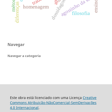
agostinho da silva
ensino
diferenças
homenagem
filosofia
Navegar
Navegar a categoria
Este obra está licenciado com uma Licença
Creative
Commons Atribuição-NãoComercial-SemDerivações
4.0 Internacional
.