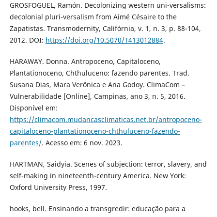
GROSFOGUEL, Ramón. Decolonizing western uni-versalisms:
decolonial pluri-versalism from Aimé Césaire to the
Zapatistas. Transmodernity, Califórnia, v. 1, n. 3, p. 88-104,
2012. DOI:
https://doi.org/10.5070/T413012884
.
HARAWAY. Donna. Antropoceno, Capitaloceno,
Plantationoceno, Chthuluceno: fazendo parentes. Trad.
Susana Dias, Mara Verônica e Ana Godoy. ClimaCom –
Vulnerabilidade [Online], Campinas, ano 3, n. 5, 2016.
Disponível em:
https://climacom.mudancasclimaticas.net.br/antropoceno-
capitaloceno-plantationoceno-chthuluceno-fazendo-
parentes/
. Acesso em: 6 nov. 2023.
HARTMAN, Saidyia. Scenes of subjection: terror, slavery, and
self-making in nineteenth-century America. New York:
Oxford University Press, 1997.
hooks, bell. Ensinando a transgredir: educação para a