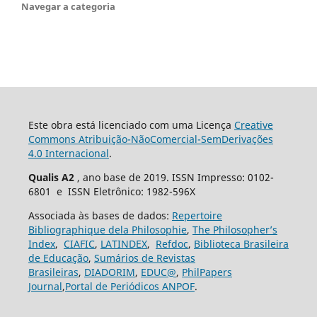
Navegar a categoria
Este obra está licenciado com uma Licença
Creative
Commons Atribuição-NãoComercial-SemDerivações
4.0 Internacional
.
Qualis A2
, ano base de 2019. ISSN Impresso: 0102-
6801 e ISSN Eletrônico: 1982-596X
Associada às bases de dados:
Repertoire
Bibliographique dela Philosophie
,
The Philosopher’s
Index
,
CIAFIC
,
LATINDEX
,
Refdoc
,
Biblioteca Brasileira
de Educação
,
Sumários de Revistas
Brasileiras
,
DIADORIM
,
EDUC@
,
PhilPapers
Journal
,
Portal de Periódicos ANPOF
.