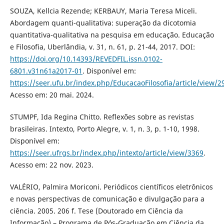
SOUZA, Kellcia Rezende; KERBAUY, Maria Teresa Miceli.
Abordagem quanti-qualitativa: superação da dicotomia
quantitativa-qualitativa na pesquisa em educação. Educação
e Filosofia, Uberlândia, v. 31, n. 61, p. 21-44, 2017. DOI:
https://doi.org/10.14393/REVEDFIL.issn.0102-
6801.v31n61a2017-01
. Disponível em:
https://seer.ufu.br/index.php/EducacaoFilosofia/article/view/2
Acesso em: 20 mai. 2024.
STUMPF, Ida Regina Chitto. Reflexões sobre as revistas
brasileiras. Intexto, Porto Alegre, v. 1, n. 3, p. 1-10, 1998.
Disponível em:
https://seer.ufrgs.br/index.php/intexto/article/view/3369
.
Acesso em: 22 nov. 2023.
VALÉRIO, Palmira Moriconi. Periódicos científicos eletrônicos
e novas perspectivas de comunicação e divulgação para a
ciência. 2005. 206 f. Tese (Doutorado em Ciência da
Informação) – Programa de Pós-Graduação em Ciência da