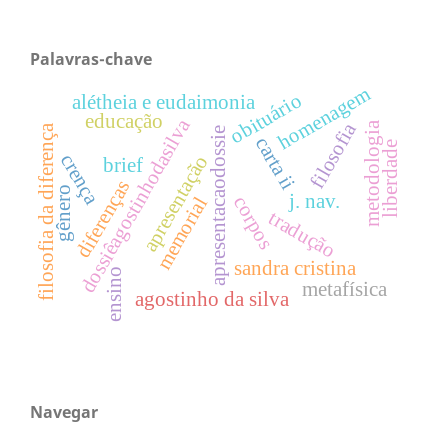
Palavras-chave
homenagem
obituário
alétheia e eudaimonia
educação
dossiêagostinhodasilva
filosofia
metodologia
filosofia da diferença
apresentacaodossie
carta ii
liberdade
crença
apresentação
brief
diferenças
gênero
j. nav.
corpos
memorial
tradução
sandra cristina
ensino
metafísica
agostinho da silva
Navegar