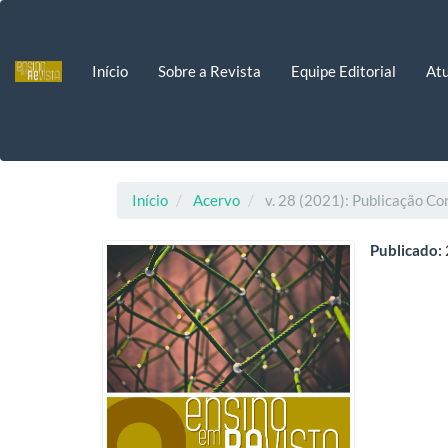
Navegação
Principal
Conteúdo
Início
Sobre a Revista
Equipe Editorial
Atu
principal
Barra
Lateral
Início
Acervo
v. 28 (2021): Publicação Co
Publicado: