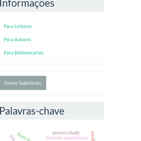
Informações
Para Leitores
Para Autores
Para Bibliotecários
nviar
Enviar Submissão
ubmissão
Palavras-chave
atentividade
huni kuin
floresta amazônica