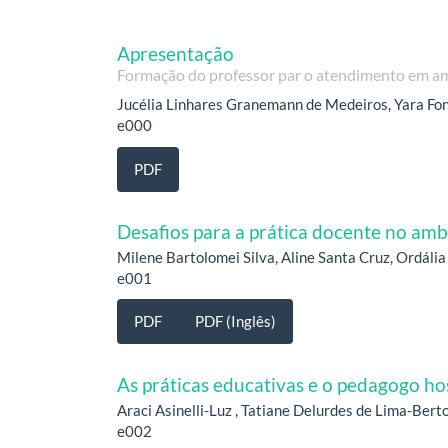
Apresentação
Formação do professor par o atendimento em am
Jucélia Linhares Granemann de Medeiros, Yara Fons
e000
PDF
Desafios para a prática docente no amb
Milene Bartolomei Silva, Aline Santa Cruz, Ordáli
e001
PDF
PDF (Inglês)
As práticas educativas e o pedagogo ho
Araci Asinelli-Luz , Tatiane Delurdes de Lima-Be
e002