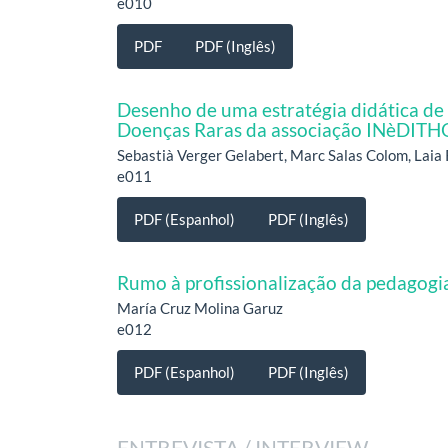
e010
PDF
PDF (Inglês)
Desenho de uma estratégia didática d
Doenças Raras da associação INèDITH
Sebastià Verger Gelabert, Marc Salas Colom, Laia
e011
PDF (Espanhol)
PDF (Inglês)
Rumo à profissionalização da pedagogia
María Cruz Molina Garuz
e012
PDF (Espanhol)
PDF (Inglês)
ENTREVISTA / INTERVIEW