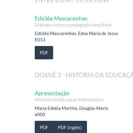
Edicléa Mascarenhas
Diálogos sobre a pedagogia hospitalar
Edicléa Mascarenhas, Edna Maria de Jesus
E013
PDF
DOSSIÊ 2 - HISTÓRIA DA EDUCA
Apresentação
História da Educação Matemática
Maria Ednéia Martins, Douglas Marin
e000
PDF
PDF (Inglês)