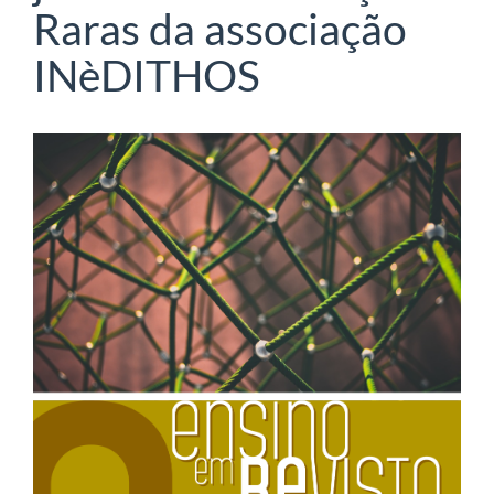
Raras da associação
INèDITHOS
Barra
lateral
de
artigos