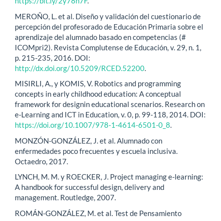
https://bit.ly/2y78n7F
.
MEROÑO, L. et al. Diseño y validación del cuestionario de
percepción del profesorado de Educación Primaria sobre el
aprendizaje del alumnado basado en competencias (#
ICOMpri2). Revista Complutense de Educación, v. 29, n. 1,
p. 215-235, 2016. DOI:
http://dx.doi.org/10.5209/RCED.52200
.
MISIRLI, A., y KOMIS, V. Robotics and programming
concepts in early childhood education: A conceptual
framework for designin educational scenarios. Research on
e-Learning and ICT in Education, v. 0, p. 99-118, 2014. DOI:
https://doi.org/10.1007/978-1-4614-6501-0_8
.
MONZÓN-GONZÁLEZ, J. et al. Alumnado con
enfermedades poco frecuentes y escuela inclusiva.
Octaedro, 2017.
LYNCH, M. M. y ROECKER, J. Project managing e-learning:
A handbook for successful design, delivery and
management. Routledge, 2007.
ROMÁN-GONZÁLEZ, M. et al. Test de Pensamiento