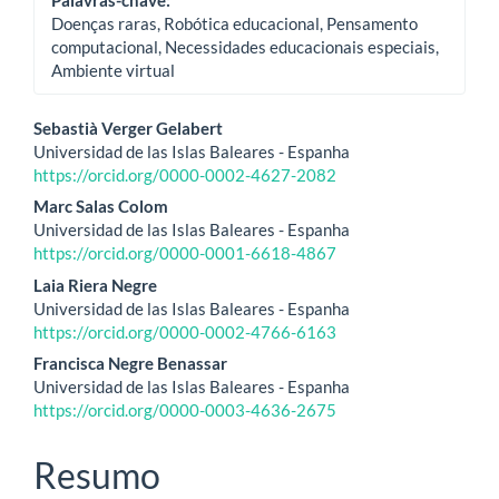
Doenças raras, Robótica educacional, Pensamento
computacional, Necessidades educacionais especiais,
Ambiente virtual
Conteúdo
Sebastià Verger Gelabert
Universidad de las Islas Baleares - Espanha
do
https://orcid.org/0000-0002-4627-2082
artigo
Marc Salas Colom
Universidad de las Islas Baleares - Espanha
principal
https://orcid.org/0000-0001-6618-4867
Laia Riera Negre
Universidad de las Islas Baleares - Espanha
https://orcid.org/0000-0002-4766-6163
Francisca Negre Benassar
Universidad de las Islas Baleares - Espanha
https://orcid.org/0000-0003-4636-2675
Resumo