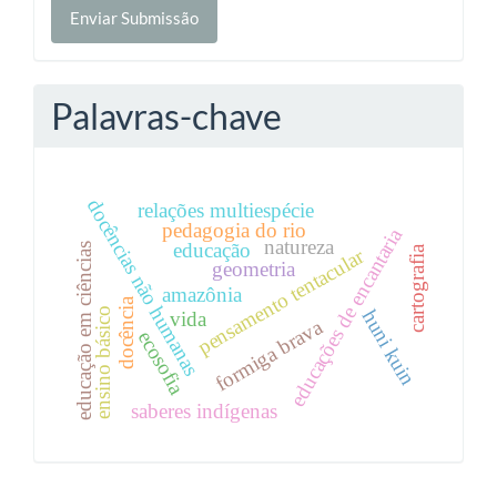
Enviar Submissão
Submissão
Palavras-chave
docências não humanas
relações multiespécie
pedagogia do rio
educações de encantaria
natureza
educação
educação em ciências
cartografia
pensamento tentacular
geometria
amazônia
docência
ensino básico
huni kuin
vida
formiga brava
ecosofia
saberes indígenas