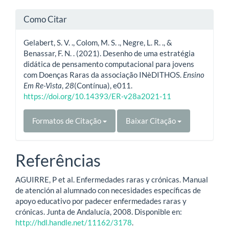
Como Citar
Gelabert, S. V. ., Colom, M. S. ., Negre, L. R. ., &
Benassar, F. N. . (2021). Desenho de uma estratégia
didática de pensamento computacional para jovens
com Doenças Raras da associação INèDITHOS.
Ensino
Em Re-Vista
,
28
(Contínua), e011.
https://doi.org/10.14393/ER-v28a2021-11
Formatos de Citação
Baixar Citação
Referências
AGUIRRE, P et al. Enfermedades raras y crónicas. Manual
de atención al alumnado con necesidades específicas de
apoyo educativo por padecer enfermedades raras y
crónicas. Junta de Andalucía, 2008. Disponible en:
http://hdl.handle.net/11162/3178
.