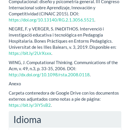
Computacional: diseño y psicometría general. III Congreso
Internacional sobre Aprendizaje, Innovación y
Competitividad (CINAIC 2015). DOI:
https://doi.org/10.13140/RG.2.1.3056.5521
.
NEGRE, F. y VERGER, S. INèDITHOS. Intervenció i
investigació educativa i tecnológica en Pedagogia
Hospitalaria. Bones Pràctiques en Entorns Pedagògics.
Universitat de les Illes Balears, v. 3, 2019. Disponible en:
https://bit.ly/2UrXsxx
.
WING, J. Computational Thinking. Communications of the
Acm, v. 49, n.3, p. 33-35, 2006. DOI:
http://dx.doi.org/10.1098/rsta.2008.0118
.
Anexo
Carpeta contenedora de Google Drive con los documentos
externos adjuntados como notas a pie de página:
https://bit.ly/3iY5sB2
.
Idioma