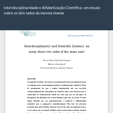
Voltar
aos
Interdisciplinaridade e Alfabetização Científica: um ensaio
Detalhes
sobre os dois lados da mesma moeda
do
Artigo
Ba
Ba
P