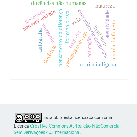
docências não humanas
natureza
geometria
educações de encantaria
transversalidade
pensamento da diferença
formiga brava
atentividade
vida
escola da floresta
amazônia
huni kuin
cartografia
ecosofia
pedagogia do rio
educação
docência
escrita indígena
Esta obra está licenciada com uma
Licença
Creative Commons Atribuição-NãoComercial-
SemDerivações 4.0 Internacional
.