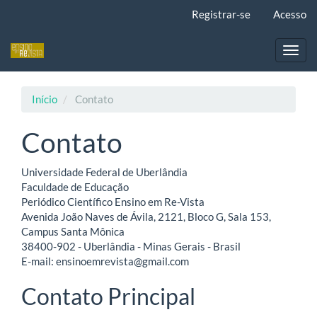
Navegação
Registrar-se
Acesso
Principal
Conteúdo
principal
Toggl
Barra
navig
Lateral
Início
Contato
Contato
Universidade Federal de Uberlândia
Faculdade de Educação
Periódico Científico Ensino em Re-Vista
Avenida João Naves de Ávila, 2121, Bloco G, Sala 153,
Campus Santa Mônica
38400-902 - Uberlândia - Minas Gerais - Brasil
E-mail: ensinoemrevista@gmail.com
Contato Principal