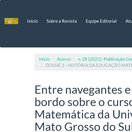
Navegação
Principal
Conteúdo
Início
Sobre a Revista
Equipe Editorial
Atu
principal
Barra
Lateral
Início
Acervo
v. 28 (2021): Publicação Co
DOSSIÊ 2 - HISTÓRIA DA EDUCAÇÃO MA
Entre navegantes e
bordo sobre o curs
Matemática da Univ
Mato Grosso do Su