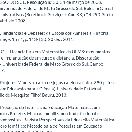
O DO SUL. Resolução n.º 30, 31 de março de 2008.
iversidade Federal de Mato Grosso do Sul. Boletim Oficial
inistrativos (Boletim de Serviços). Ano XX, nº 4.290. Sexta-
 abril de 2008.
. Tendências e Debates: da Escola dos Annales à História
iæ, v. 1, n. 1, p. 113-130, 20 dez. 2011.
 C. L. Licenciatura em Matemática da UFMS: movimentos
 e implantação de um curso a distância. Dissertação
- Universidade Federal de Mato Grosso do Sul, Campo
17.
 Projetos Minerva: caixa de jogos caleidoscópica. 390 p. Tese
em Educação para a Ciência), Universidade Estadual
lio de Mesquita Filho”, Bauru, 2013.
. Produção de histórias na Educação Matemática: um
om os Projetos Minerva mobilizando texto ficcional e
 compósitas. Revista Perspectivas da Educação Matemática
ero temático: Metodologia de Pesquisa em Educação
v. 8, n. 18, p. 862-881, 2015.