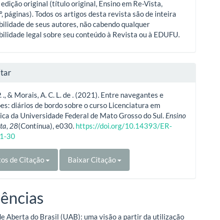
 edição original (título original, Ensino em Re-Vista,
º, páginas). Todos os artigos desta revista são de inteira
ilidade de seus autores, não cabendo qualquer
ilidade legal sobre seu conteúdo à Revista ou à EDUFU.
tar
P. ., & Morais, A. C. L. de . (2021). Entre navegantes e
s: diários de bordo sobre o curso Licenciatura em
ca da Universidade Federal de Mato Grosso do Sul.
Ensino
ta
,
28
(Contínua), e030.
https://doi.org/10.14393/ER-
1-30
os de Citação
Baixar Citação
ências
e Aberta do Brasil (UAB): uma visão a partir da utilização