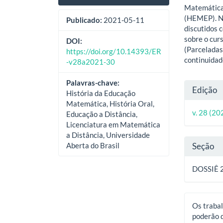
Matemática
(HEMEP). N
Publicado:
2021-05-11
discutidos c
sobre o curs
DOI:
(Parceladas
https://doi.org/10.14393/ER
continuidad
-v28a2021-30
Palavras-chave:
Deta
Edição
História da Educação
do
Matemática, História Oral,
v. 28 (20
Educação a Distância,
artig
Licenciatura em Matemática
a Distância, Universidade
Seção
Aberta do Brasil
DOSSIÊ 
Os trabal
poderão d