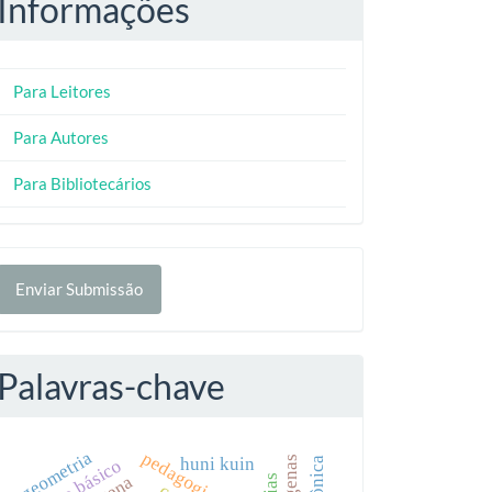
Informações
Para Leitores
Para Autores
Para Bibliotecários
nviar
Enviar Submissão
ubmissão
Palavras-chave
geometria
pedagogia do rio
huni kuin
ensino básico