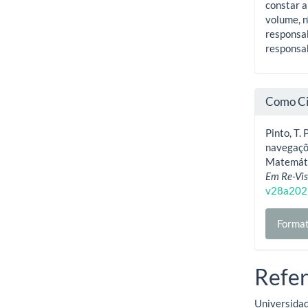
constar a
volume, n
responsab
responsab
Como Ci
Pinto, T. 
navegaçõe
Matemáti
Em Re-Vis
v28a202
Format
Refer
Universidad