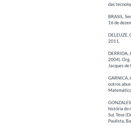
das tecnolog
BRASIL. Secr
16 de deze
DELEUZE, G.
2011.
DERRIDA, J.
2004). Org.
Jacques de 
GARNICA, A.
outros abus
Matemática 
GONZALES, 
história do
Sul. Tese (
Paulista, B