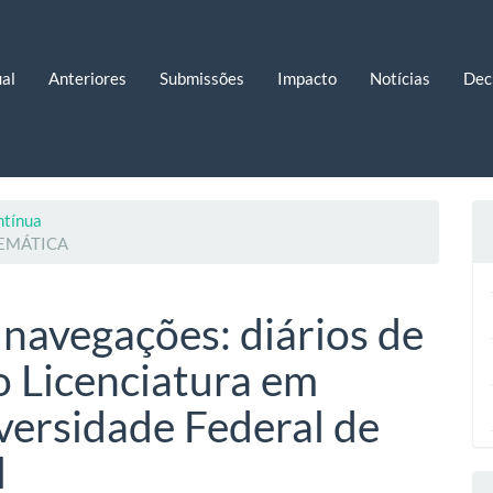
al
Anteriores
Submissões
Impacto
Notícias
Dec
ntínua
TEMÁTICA
 navegações: diários de
o Licenciatura em
ersidade Federal de
l