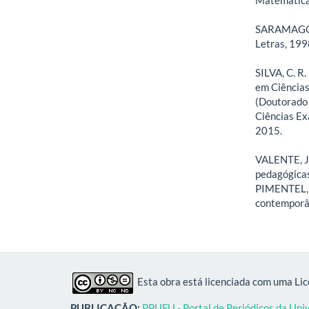
SARAMAGO, J
Letras, 199
SILVA, C. R
em Ciências
(Doutorado 
Ciências Ex
2015.
VALENTE, J.
pedagógicas 
PIMENTEL, N
contemporân
Esta obra está licenciada com uma Li
PUBLICAÇÃO:
PPUFU - Portal de Periódicos da Uni