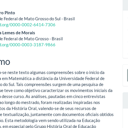
eúdo
ro Pinto
e Federal de Mato Grosso do Sul - Brasil
cid.org/0000-0002-6414-7306
o
a Lemes de Morais
e Federal de Mato Grosso - Brasil
ipal
cid.org/0000-0003-3187-9866
mo
E
se neste texto algumas compreensões sobre o início da
S
a em Matemática a distância da Universidade Federal de
 do Sul. Tais compreensões surgem de uma pesquisa de
e teve como objetivo caracterizar os movimentos iniciais da
o desse curso. As análises, pautadas em cinco entrevistas
ao longo do mestrado, foram realizadas inspiradas nos
os da História Oral, valendo-se de seus recursos de
 e textualização, juntamente com documentos oficiais obtidos
ção. Esta metodologia vem sendo utilizada na Educação
 em especial pelo Grupo História Oral de Educação