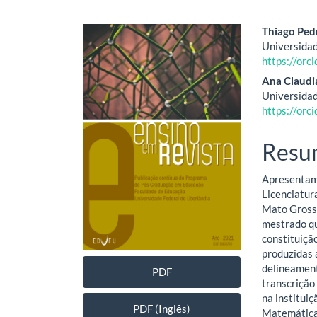
Barra
Cont
Thiago Ped
Universidad
lateral
do
https://or
de
artig
Ana Claudi
Universidad
artigos
princ
https://or
Resu
Apresentam-
Licenciatur
Mato Grosso
mestrado qu
constituiçã
produzidas 
delineament
PDF
transcrição
na institui
PDF (Inglês)
Matemática,