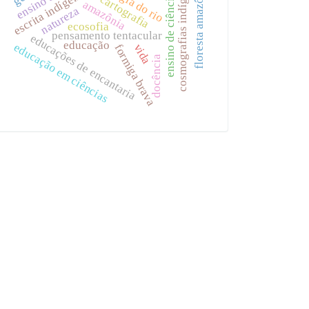
cosmografias indígenas
floresta amazônica
escrita indígena
ensino de ciências
cartografia
amazônia
natureza
ecosofia
pensamento tentacular
educações de encantaria
educação
educação em ciências
vida
formiga brava
docência