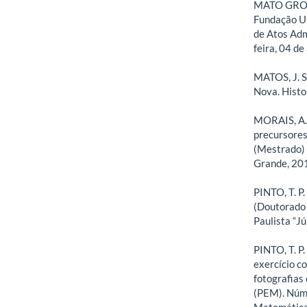
MATO GROSS
Fundação Un
de Atos Adm
feira, 04 de
MATOS, J. S
Nova. Histor
MORAIS, A.
precursores
(Mestrado) 
Grande, 20
PINTO, T. P.
(Doutorado 
Paulista “Jú
PINTO, T. P
exercício c
fotografias
(PEM). Núm
Matemática, 